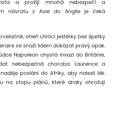
ivota a prožijí mnohá nebezpečí a
ném návratu z Asie do Anglie je čeká
krvelačné, oheň chrlící ještěrky bez špetky
eraire se snaží lidem dokázat pravý opak.
dce Napoleon chystá invazi do Británie,
dat nebezpečná choroba. Laurence a
naděje posláni do Afriky, aby nalezli lék.
u na stopu plánů, které draky ohrožují