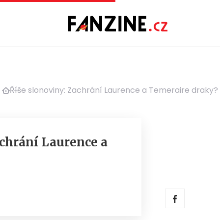
Říše slonoviny: Zachrání Laurence a Temeraire draky?
achrání Laurence a