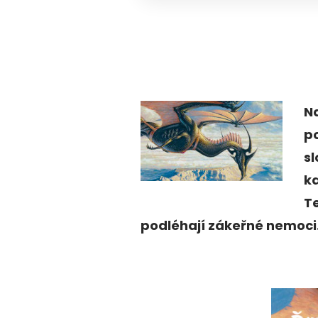
N
p
s
k
T
podléhají zákeřné nemoci