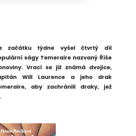
a začátku týdne vyšel čtvrtý díl
opulární ságy Temeraire nazvaný Říše
lonoviny. Vrací se již známá dvojice,
apitán Will Laurence a jeho drak
emeraire, aby zachránili draky, jež
.