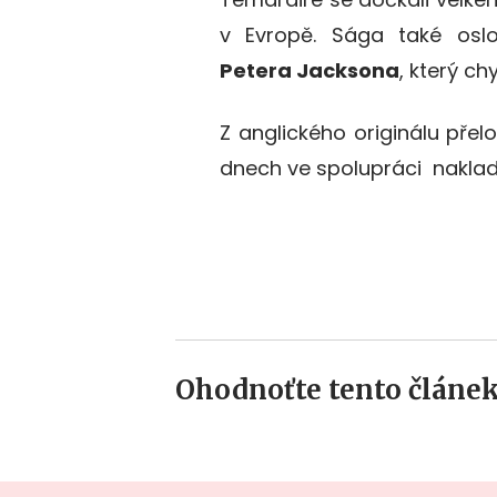
v Evropě. Sága také oslo
Petera Jacksona
, který ch
Z anglického originálu přelož
dnech ve spolupráci naklada
Ohodnoťte tento článek