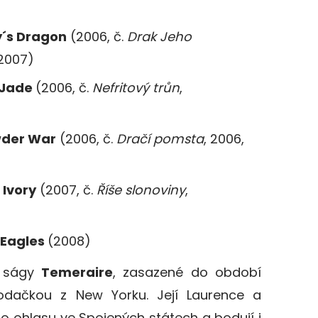
y´s Dragon
(2006, č.
Drak Jeho
 2007)
f Jade
(2006, č.
Nefritový trůn
,
owder War
(2006, č.
Dračí pomsta
, 2006,
 Ivory
(2007, č.
Říše slonoviny
,
f Eagles
(2008)
a ságy
Temeraire
, zasazené do období
rodačkou z New Yorku. Její Laurence a
o ohlasu ve Spojených státech a bodují i