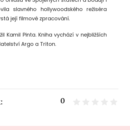
vila slavného hollywoodského režiséra
ystá její filmové zpracování.
il Kamil Pinta. Kniha vychází v nejbližších
telství Argo a Triton.
0
: