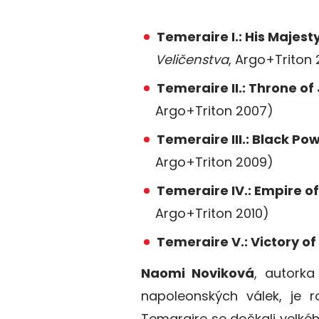
Temeraire I.: His Majest
Veličenstva
, Argo+Triton
Temeraire II.: Throne o
Argo+Triton 2007)
Temeraire III.: Black P
Argo+Triton 2009)
Temeraire IV.: Empire of
Argo+Triton 2010)
Temeraire V.: Victory o
Naomi Noviková
, autork
napoleonských válek, je 
Temaraire se dočkali velkéh