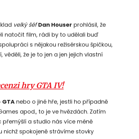
íklad
velký šéf
Dan Houser
prohlásil, že
 natočit film, rádi by to udělali buď
spolupráci s nějakou režisérskou špičkou,
 věděli, že je to jen a jen jejich vlastní
ecenzi hry GTA IV!
o
GTA
nebo o jiné hře, jestli ho případně
Games apod., to je ve hvězdách. Zatím
 přemýšlí a studio nás více méně
u nichž spokojeně strávíme stovky