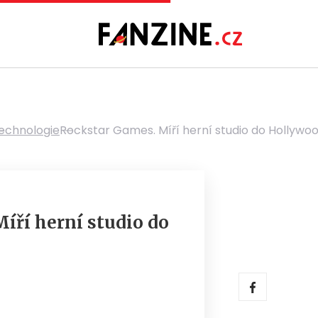
echnologie
Rockstar Games. Míří herní studio do Hollywo
íří herní studio do