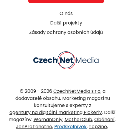
O nás
Další projekty
Zásady ochrany osobních údajů
© 2009 - 2026
CzechNetMedia s.r.o.
a
dodavatelé obsahu. Marketing magazínu
konzultujeme s experty z
agentury na digitální marketing Pickerly
. Další
magazíny:
WomanOnly
,
MotherClub
,
Oběhání
,
JenProTěhotné
,
Předškolnívěk
,
Topzine
,