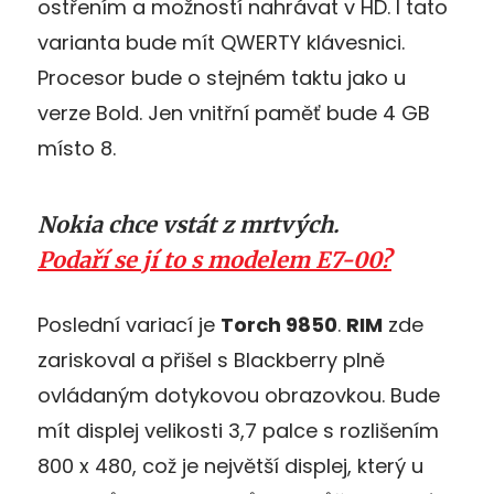
ostřením a možností nahrávat v HD. I tato
varianta bude mít QWERTY klávesnici.
Procesor bude o stejném taktu jako u
verze Bold. Jen vnitřní paměť bude 4 GB
místo 8.
Nokia chce vstát z mrtvých.
Podaří se jí to s modelem E7-00?
Poslední variací je
Torch 9850
.
RIM
zde
zariskoval a přišel s Blackberry plně
ovládaným dotykovou obrazovkou. Bude
mít displej velikosti 3,7 palce s rozlišením
800 x 480, což je největší displej, který u