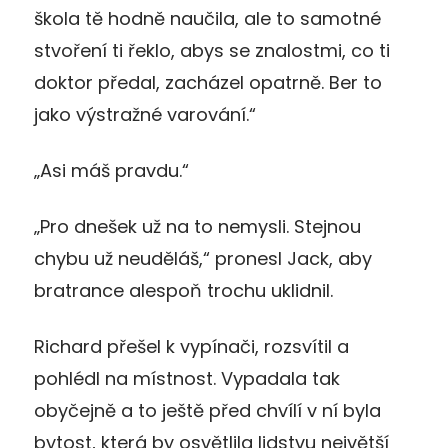
škola tě hodně naučila, ale to samotné
stvoření ti řeklo, abys se znalostmi, co ti
doktor předal, zacházel opatrně. Ber to
jako výstražné varování.“
„Asi máš pravdu.“
„Pro dnešek už na to nemysli. Stejnou
chybu už neuděláš,“ pronesl Jack, aby
bratrance alespoň trochu uklidnil.
Richard přešel k vypínači, rozsvítil a
pohlédl na místnost. Vypadala tak
obyčejně a to ještě před chvílí v ní byla
bytost, která by osvětlila lidstvu největší