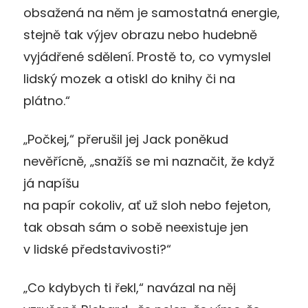
obsažená na něm je samostatná energie,
stejně tak výjev obrazu nebo hudebně
vyjádřené sdělení. Prostě to, co vymyslel
lidský mozek a otiskl do knihy či na
plátno.“
„Počkej,“ přerušil jej Jack poněkud
nevěřícně, „snažíš se mi naznačit, že když
já napíšu
na papír cokoliv, ať už sloh nebo fejeton,
tak obsah sám o sobě neexistuje jen
v lidské představivosti?“
„Co kdybych ti řekl,“ navázal na něj