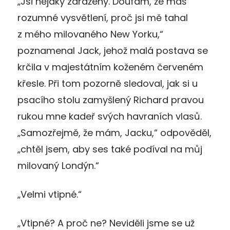
„Jsi nějaký zaražený. Doufám, že máš
rozumné vysvětlení, proč jsi mě tahal
z mého milovaného New Yorku,“
poznamenal Jack, jehož malá postava se
krčila v majestátním koženém červeném
křesle. Při tom pozorně sledoval, jak si u
psacího stolu zamyšlený Richard pravou
rukou mne kadeř svých havraních vlasů.
„Samozřejmě, že mám, Jacku,“ odpověděl,
„chtěl jsem, aby ses také podíval na můj
milovaný Londýn.“
„Velmi vtipné.“
„Vtipné? A proč ne? Neviděli jsme se už