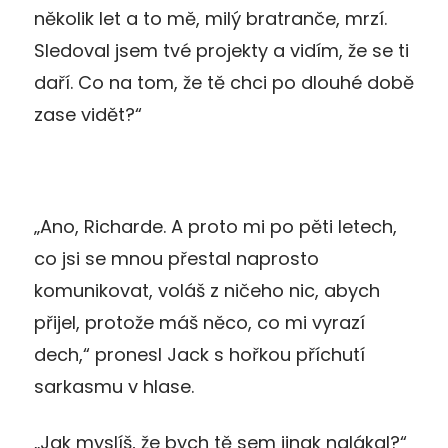
několik let a to mě, milý bratranče, mrzí.
Sledoval jsem tvé projekty a vidím, že se ti
daří. Co na tom, že tě chci po dlouhé době
zase vidět?“
„Ano, Richarde. A proto mi po pěti letech,
co jsi se mnou přestal naprosto
komunikovat, voláš z ničeho nic, abych
přijel, protože máš něco, co mi vyrazí
dech,“ pronesl Jack s hořkou příchutí
sarkasmu v hlase.
„Jak myslíš, že bych tě sem jinak nalákal?“