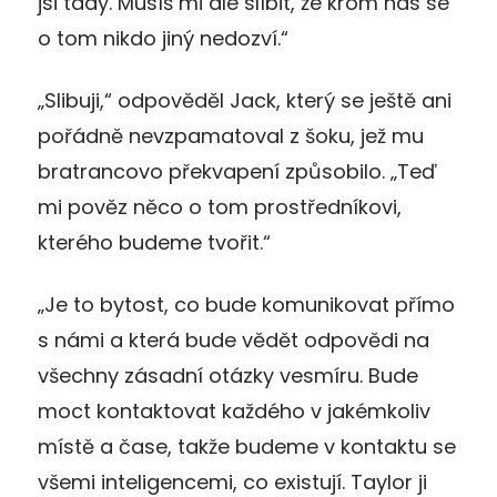
jsi tady. Musíš mi ale slíbit, že krom nás se
o tom nikdo jiný nedozví.“
„Slibuji,“ odpověděl Jack, který se ještě ani
pořádně nevzpamatoval z šoku, jež mu
bratrancovo překvapení způsobilo. „Teď
mi pověz něco o tom prostředníkovi,
kterého budeme tvořit.“
„Je to bytost, co bude komunikovat přímo
s námi a která bude vědět odpovědi na
všechny zásadní otázky vesmíru. Bude
moct kontaktovat každého v jakémkoliv
místě a čase, takže budeme v kontaktu se
všemi inteligencemi, co existují. Taylor ji