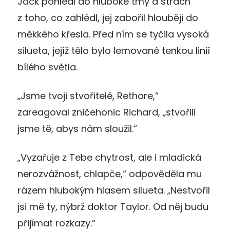
Jack pohlédl do hluboké tmy a strach
z toho, co zahlédl, jej zabořil hlouběji do
měkkého křesla. Před ním se tyčila vysoká
silueta, jejíž tělo bylo lemované tenkou linií
bílého světla.
„Jsme tvoji stvořitelé, Rethore,“
zareagoval zničehonic Richard, „stvořili
jsme tě, abys nám sloužil.“
„Vyzařuje z Tebe chytrost, ale i mladická
nerozvážnost, chlapče,“ odpověděla mu
rázem hlubokým hlasem silueta. „Nestvořil
jsi mě ty, nýbrž doktor Taylor. Od něj budu
přijímat rozkazy.“