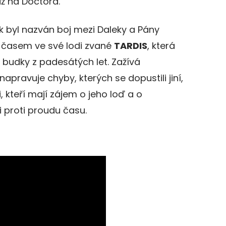
až na Doctora.
k byl nazván boj mezi Daleky a Pány
č časem ve své lodi zvané
TARDIS
, která
 budky z padesátých let. Zažívá
napravuje chyby, kterých se dopustili jiní,
, kteří mají zájem o jeho loď a o
 proti proudu času.