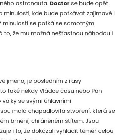
ného astronauta.
Doctor
se bude opět
 minulosti, kde bude potkávat zajímavé i
V minulosti se potká se samotným
 to, že mu možná nešťastnou náhodou i
vé jméno, je posledním z rasy
to také někdy Vládce času nebo Pán
do války se svými úhlavními
 jsou malá chapadlovitá stvoření, která se
ém brnění, chráněném štítem. Jsou
uje i to, že dokázali vyhladit téměř celou