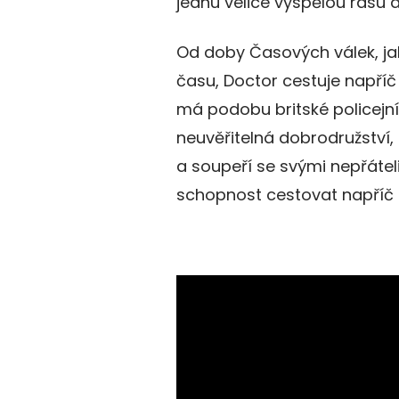
jednu velice vyspělou rasu 
Od doby Časových válek, ja
času, Doctor cestuje napří
má podobu britské policejní
neuvěřitelná dobrodružství, 
a soupeří se svými nepřáteli
schopnost cestovat napříč i