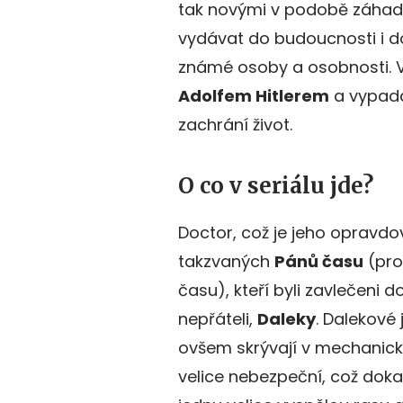
tak novými v podobě záhad
vydávat do budoucnosti i do
známé osoby a osobnosti. 
Adolfem Hitlerem
a vypadá
zachrání život.
O co v seriálu jde?
Doctor, což je jeho opravdo
takzvaných
Pánů času
(pro
času), kteří byli zavlečeni 
nepřáteli,
Daleky
. Dalekové
ovšem skrývají v mechanick
velice nebezpeční, což dokaz