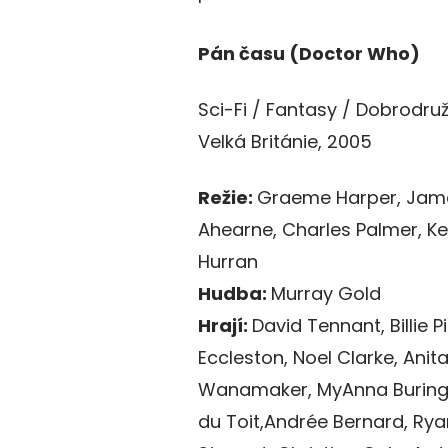
Pán času (Doctor Who)
Sci-Fi / Fantasy / Dobrodr
Velká Británie, 2005
Režie:
Graeme Harper, Jame
Ahearne, Charles Palmer, Kei
Hurran
Hudba:
Murray Gold
Hrají:
David Tennant, Billie P
Eccleston, Noel Clarke, Anit
Wanamaker, MyAnna Buring, 
du Toit,Andrée Bernard, Rya