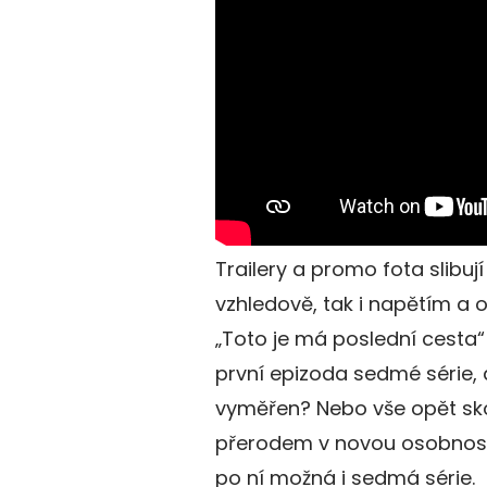
Trailery a promo fota slibuj
vzhledově, tak i napětím a
„Toto je má poslední cesta“ 
první epizoda sedmé série, 
vyměřen? Nebo vše opět sko
přerodem v novou osobnost?
po ní možná i sedmá série.