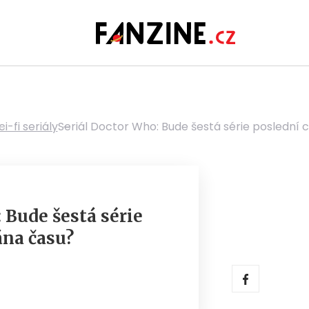
ci-fi seriály
Seriál Doctor Who: Bude šestá série poslední 
 Bude šestá série
ána času?