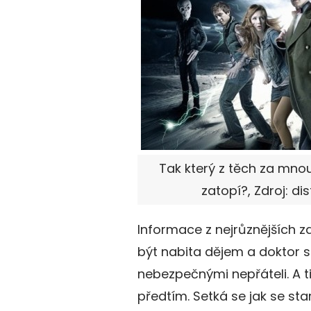
Tak který z těch za mnou 
zatopí?, Zdroj: dis
Informace z nejrůznějších zd
být nabita dějem a doktor s
nebezpečnými nepřáteli. A t
předtím. Setká se jak se st