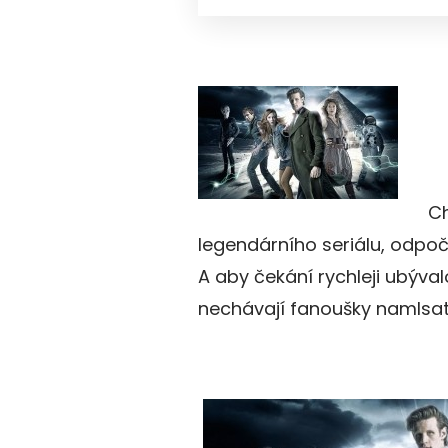
Ch
legendárního seriálu, odpočí
A aby čekání rychleji ubýval
nechávají fanoušky namlsat 