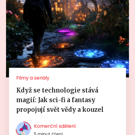
Filmy a seriály
Když se technologie stává
magií: Jak sci-fi a fantasy
propojují svět vědy a kouzel
Komerční sdělení
5 minut čtení