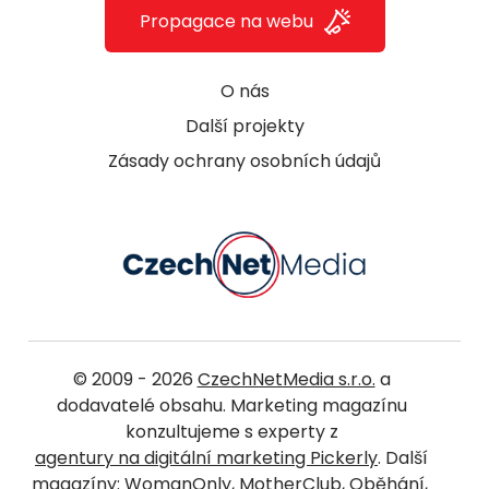
Propagace na webu
O nás
Další projekty
Zásady ochrany osobních údajů
© 2009 - 2026
CzechNetMedia s.r.o.
a
dodavatelé obsahu. Marketing magazínu
konzultujeme s experty z
agentury na digitální marketing Pickerly
. Další
magazíny:
WomanOnly
,
MotherClub
,
Oběhání
,