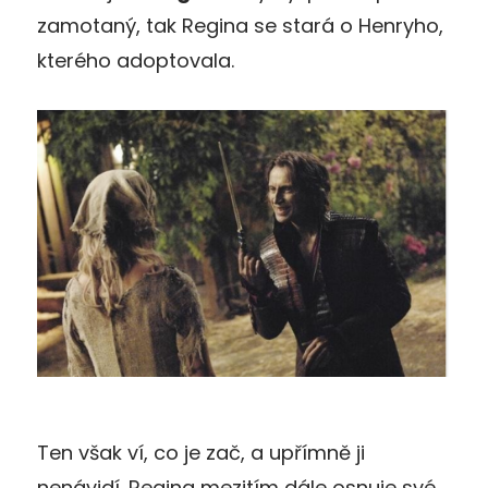
zamotaný, tak Regina se stará o Henryho,
kterého adoptovala.
Ten však ví, co je zač, a upřímně ji
nenávidí. Regina mezitím dále osnuje své