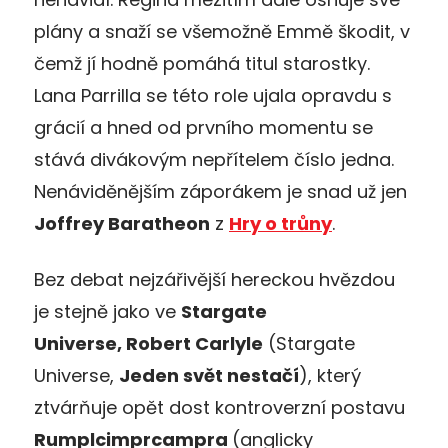
plány a snaží se všemožně Emmě škodit, v
čemž jí hodně pomáhá titul starostky.
Lana Parrilla se této role ujala opravdu s
grácií a hned od prvního momentu se
stává divákovým nepřítelem číslo jedna.
Nenáviděnějším záporákem je snad už jen
Joffrey Baratheon
z
Hry o trůny
.
Bez debat nejzářivější hereckou hvězdou
je stejně jako ve
Stargate
Universe, Robert Carlyle
(Stargate
Universe,
Jeden svět nestačí
), který
ztvárňuje opět dost kontroverzní postavu
Rumplcimprcampra
(anglicky