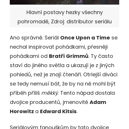
Hlavní postavy hezky všechny
pohromadě, Zdroj: distributor seriálu
Ano správně. Seriál
Once Upon a Time
se
nechal inspirovat pohádkami, přesněji
pohádkami od
Bratří Grimmů
. Ty často
staví do jiného světla a ukazují je z jiných
pohledů, než je znají čtenáři. Otrlejší diváci
se tedy nemusí bát, že by na ně mohl být
příběh příliš
měkký
. Tento nápad dostala
dvojice producentů, jmenovitě
Adam
Horowitz
a
Edward Kitsis
.
Seriálovým fanouškům by tato dvojice