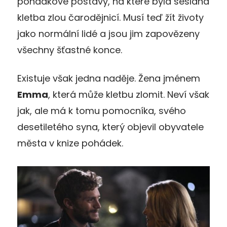
pohádkové postavy, na které byla seslána
kletba zlou čarodějnicí. Musí teď žít životy
jako normální lidé a jsou jim zapovězeny
všechny šťastné konce.
Existuje však jedna naděje. Žena jménem
Emma
, která může kletbu zlomit. Neví však
jak, ale má k tomu pomocníka, svého
desetiletého syna, který objevil obyvatele
města v knize pohádek.