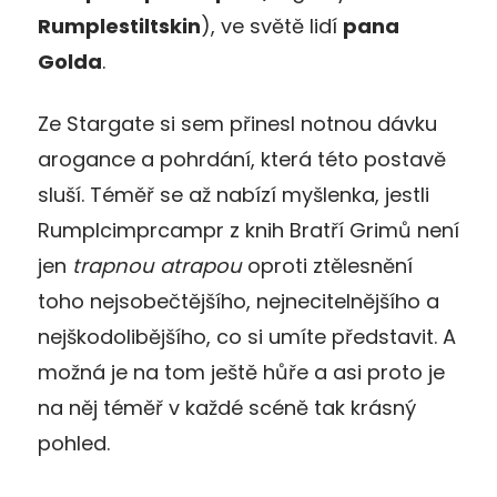
Rumplestiltskin
), ve světě lidí
pana
Golda
.
Ze Stargate si sem přinesl notnou dávku
arogance a pohrdání, která této postavě
sluší. Téměř se až nabízí myšlenka, jestli
Rumplcimprcampr z knih Bratří Grimů není
jen
trapnou atrapou
oproti ztělesnění
toho nejsobečtějšího, nejnecitelnějšího a
nejškodolibějšího, co si umíte představit. A
možná je na tom ještě hůře a asi proto je
na něj téměř v každé scéně tak krásný
pohled.