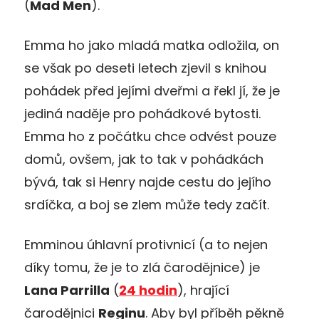
(
Mad Men
).
Emma ho jako mladá matka odložila, on
se však po deseti letech zjevil s knihou
pohádek před jejími dveřmi a řekl jí, že je
jediná naděje pro pohádkové bytosti.
Emma ho z počátku chce odvést pouze
domů, ovšem, jak to tak v pohádkách
bývá, tak si Henry najde cestu do jejího
srdíčka, a boj se zlem může tedy začít.
Emminou úhlavní protivnicí (a to nejen
díky tomu, že je to zlá čarodějnice) je
Lana Parrilla
(
24 hodin
), hrající
čarodějnici
Reginu
. Aby byl příběh pěkně