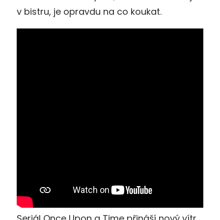
v bistru, je opravdu na co koukat.
Seriál Once Upon a Time přináší nový vítr