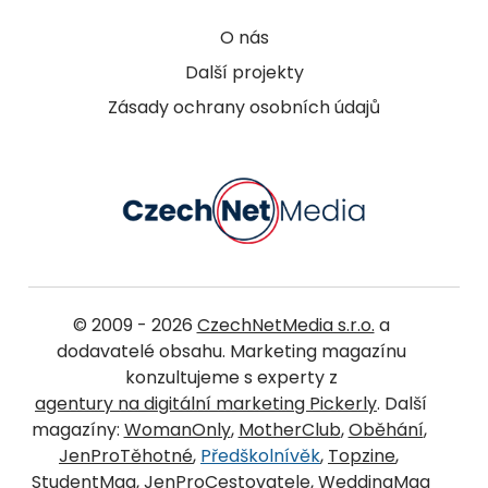
O nás
Další projekty
Zásady ochrany osobních údajů
© 2009 - 2026
CzechNetMedia s.r.o.
a
dodavatelé obsahu. Marketing magazínu
konzultujeme s experty z
agentury na digitální marketing Pickerly
. Další
magazíny:
WomanOnly
,
MotherClub
,
Oběhání
,
JenProTěhotné
,
Předškolnívěk
,
Topzine
,
StudentMag
,
JenProCestovatele
,
WeddingMag