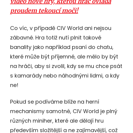
video nové hry, kterou hráč ovládá
proudem tekoucí moči!
Co víc, v případě CIV World ani nejsou
zábavné. Hra totiž nutí plnit takové
banality jako například psaní do chatu,
které může být příjemné, ale mělo by být
na hráči, aby si zvolil, kdy se mu chce psát
s kamarády nebo náhodnými lidmi, a kdy
ne!
Pokud se podíváme blíže na herní
mechanismy samotné, CIV World je plný
různých miniher, které ale dělají hru
především složitější a ne zajímavější, což