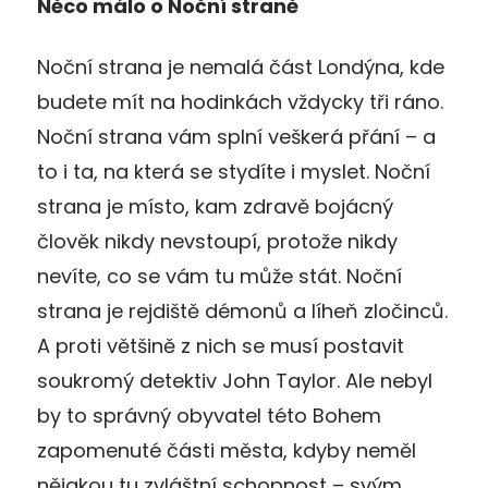
Něco málo o Noční straně
Noční strana je nemalá část Londýna, kde
budete mít na hodinkách vždycky tři ráno.
Noční strana vám splní veškerá přání – a
to i ta, na která se stydíte i myslet. Noční
strana je místo, kam zdravě bojácný
člověk nikdy nevstoupí, protože nikdy
nevíte, co se vám tu může stát. Noční
strana je rejdiště démonů a líheň zločinců.
A proti většině z nich se musí postavit
soukromý detektiv John Taylor. Ale nebyl
by to správný obyvatel této Bohem
zapomenuté části města, kdyby neměl
nějakou tu zvláštní schopnost – svým