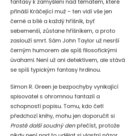
fantasy k zamyšlení nad tématem, které
přináší Kráčející muž – ten vidí vše jen
černé a bílé a každý hříšník, byť
sebemenší, zůstane hříšníkem, a proto
zaslouží smrt. Sám John Taylor už nesrší
černým humorem ale spíš filosofickými
úvahami. Není už ani detektivem, ale stává
se spíš typickým fantasy hrdinou.
Simon R. Green je bezpochyby vynikající
spisovatel s ohromnou fantazií a
schopností popisu. Tomu, kdo četl
předchozí knihy, mohu jen doporučit si
Prostě další soudný den
přečíst, protože
nikdy není nad to udělat si vlastní názor.