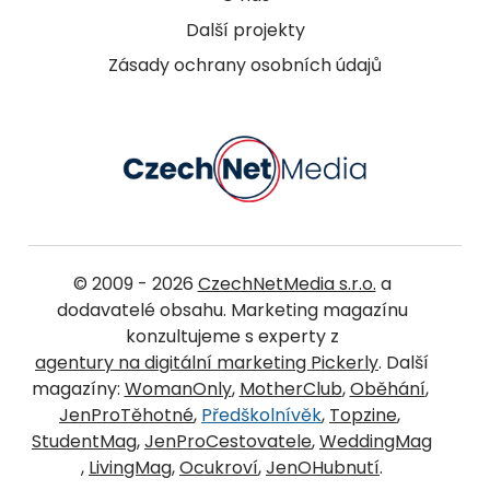
Další projekty
Zásady ochrany osobních údajů
© 2009 - 2026
CzechNetMedia s.r.o.
a
dodavatelé obsahu. Marketing magazínu
konzultujeme s experty z
agentury na digitální marketing Pickerly
. Další
magazíny:
WomanOnly
,
MotherClub
,
Oběhání
,
JenProTěhotné
,
Předškolnívěk
,
Topzine
,
StudentMag
,
JenProCestovatele
,
WeddingMag
,
LivingMag
,
Ocukroví
,
JenOHubnutí
.