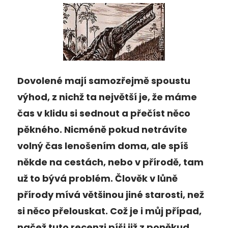
Dovolené mají samozřejmě spoustu
výhod, z nichž ta největší je, že máme
čas v klidu si sednout a přečíst něco
pěkného. Nicméně pokud netrávíte
volný čas lenošením doma, ale spíš
někde na cestách, nebo v přírodě, tam
už to bývá problém. Člověk v lůně
přírody mívá většinou jiné starosti, než
si něco přelouskat. Což je i můj případ,
načež tuto recenzi píši již z poněkud