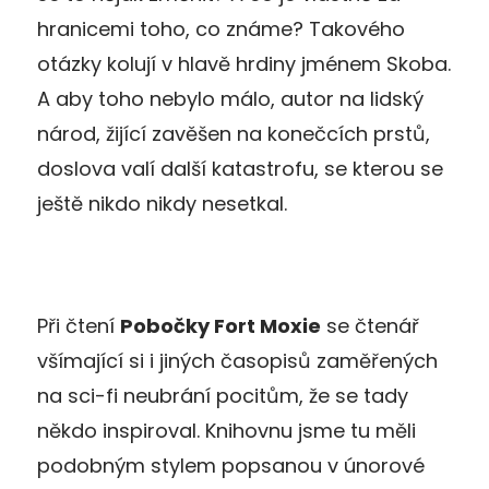
hranicemi toho, co známe? Takového
otázky kolují v hlavě hrdiny jménem Skoba.
A aby toho nebylo málo, autor na lidský
národ, žijící zavěšen na konečcích prstů,
doslova valí další katastrofu, se kterou se
ještě nikdo nikdy nesetkal.
Při čtení
Pobočky Fort Moxie
se čtenář
všímající si i jiných časopisů zaměřených
na sci-fi neubrání pocitům, že se tady
někdo inspiroval. Knihovnu jsme tu měli
podobným stylem popsanou v únorové