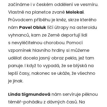
začínáme i v českém oddělení ve vesmíru.
Vlastně na planetce zvané
Molokai
.
Průvodcem příběhu je kněz, skrze kterého
nám
Pavel Obluk
líčí útrapy na asteroidu
vyhnanců, kam ze Země deportují lidi
s nevyléčitelnou chorobou. Pomocí
vzpomínek hlavního hrdiny si můžeme
udělat docela jasný obraz pekla, jež tam
panuje. I když to vypadá, že se blýská na
lepší časy, nakonec se ukáže, že všechno
je jinak.
Linda Sigmundová
nám servíruje pěknou
téměř-pohádku z dávných časů. Na