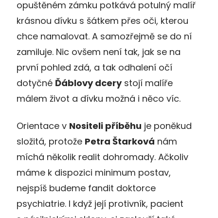
opuštěném zámku potkává potulný malíř
krásnou dívku s šátkem přes oči, kterou
chce namalovat. A samozřejmě se do ní
zamiluje. Nic ovšem není tak, jak se na
první pohled zdá, a tak odhalení očí
dotyčné
Ďáblovy dcery
stojí malíře
málem život a dívku možná i něco víc.
Orientace v
Nositeli příběhu
je poněkud
složitá, protože
Petra Štarková
nám
míchá několik realit dohromady. Ačkoliv
máme k dispozici minimum postav,
nejspíš budeme fandit doktorce
psychiatrie. I když její protivník, pacient