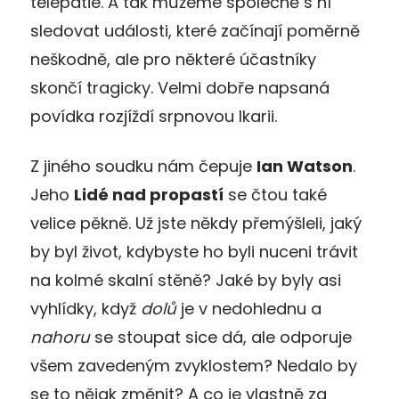
telepatie. A tak můžeme společně s ní
sledovat události, které začínají poměrně
neškodně, ale pro některé účastníky
skončí tragicky. Velmi dobře napsaná
povídka rozjíždí srpnovou Ikarii.
Z jiného soudku nám čepuje
Ian Watson
.
Jeho
Lidé nad propastí
se čtou také
velice pěkně. Už jste někdy přemýšleli, jaký
by byl život, kdybyste ho byli nuceni trávit
na kolmé skalní stěně? Jaké by byly asi
vyhlídky, když
dolů
je v nedohlednu a
nahoru
se stoupat sice dá, ale odporuje
všem zavedeným zvyklostem? Nedalo by
se to nějak změnit? A co je vlastně za