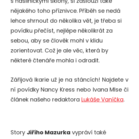
s násilnickými sklony, si zaslouží také
nějakého toho příznivce. Příběh se nedá
lehce shrnout do několika vět, je třeba si
povídku přečíst, nejlépe několikrát za
sebou, aby se člověk mohl v klidu
zorientovat. Což je ale věc, která by
některé čtenáře mohla i odradit.
Zářijová Ikarie už je na stáncích! Najdete v
ní povídky Nancy Kress nebo Ivana Mlse či
článek našeho redaktora
Lukáše Vaníčka
.
Story
Jiřího Mazurka
vypráví také