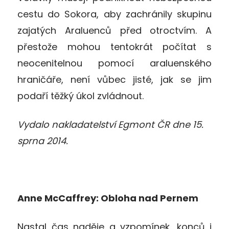
cestu do Sokora, aby zachránily skupinu
zajatých Araluenců před otroctvím. A
přestože mohou tentokrát počítat s
neocenitelnou pomocí araluenského
hraničáře, není vůbec jisté, jak se jim
podaří těžký úkol zvládnout.
Vydalo nakladatelství Egmont ČR dne 15.
sprna 2014.
Anne McCaffrey: Obloha nad Pernem
Nastal čas naděje a vzpomínek, konců i