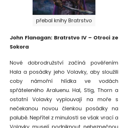
přebal knihy Bratrstvo
John Flanagan: Bratrstvo IV – Otroci ze
Sokora
Nové dobrodružství začíná pověřením
Hala a posádky jeho Volavky, aby sloužili
coby námořní hlídka ve vodách
spřáteleného Araluenu. Hal, Stig, Thorn a
ostatní Volavky vyplouvají na moře s
nečekanou novou členkou posádky na
palubě. Nepřítel z minulosti se však vrací a
Volavky musejí podniknout nebezpečnou