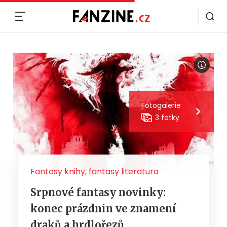
MENU
Fotogalerie
3 fotky
Fantasy knihy, fantasy literatura
Srpnové fantasy novinky:
konec prázdnin ve znamení
draků a hrdlořezů