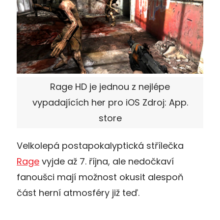
Rage HD je jednou z nejlépe
vypadajících her pro iOS Zdroj: App.
store
Velkolepá postapokalyptická střílečka
Rage
vyjde až 7. října, ale nedočkaví
fanoušci mají možnost okusit alespoň
část herní atmosféry již teď.