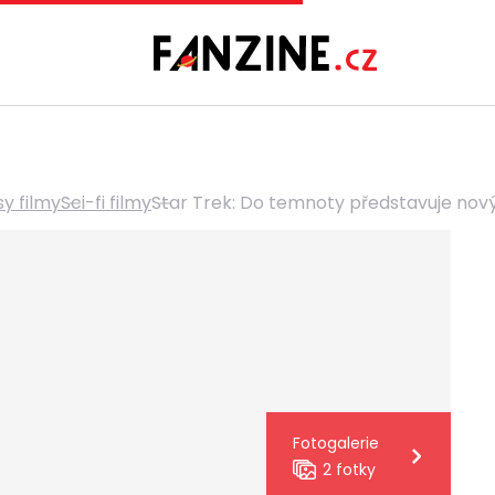
sy filmy
Sci-fi filmy
Star Trek: Do temnoty představuje nový
Fotogalerie
2 fotky