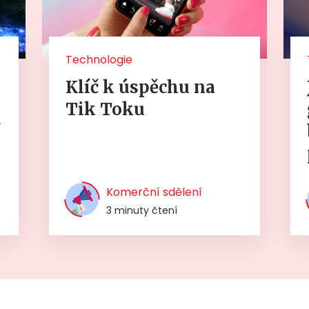
Technologie
Klíč k úspěchu na
Tik Toku
í
Komerční sdělení
3 minuty čtení