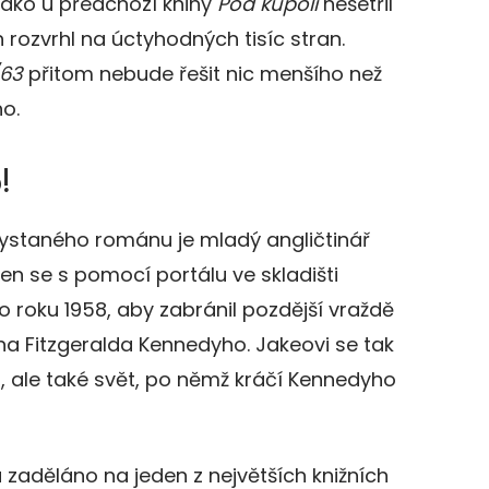
jako u předchozí knihy
Pod kupolí
nešetřil
 rozvrhl na úctyhodných tisíc stran.
/63
přitom nebude řešit nic menšího než
o.
!
ystaného románu je mladý angličtinář
en se s pomocí portálu ve skladišti
roku 1958, aby zabránil pozdější vraždě
a Fitzgeralda Kennedyho. Jakeovi se tak
o, ale také svět, po němž kráčí Kennedyho
zaděláno na jeden z největších knižních