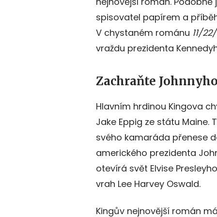
nejnovější román. Podobně 
spisovatel papírem a příběh
V chystaném románu
11/22
vraždu prezidenta Kennedyh
Zachraňte Johnnyho
Hlavním hrdinou Kingova ch
Jake Eppig ze státu Maine. T
svého kamaráda přenese do 
amerického prezidenta John
otevírá svět Elvise Presleyh
vrah Lee Harvey Oswald.
Kingův nejnovější román má 