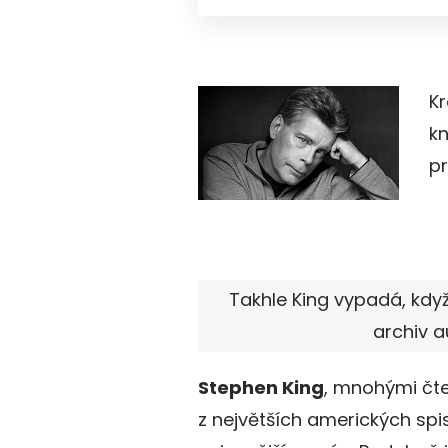
Kr
kn
pr
Takhle King vypadá, když
archiv a
Stephen King
, mnohými čte
z největších amerických spi