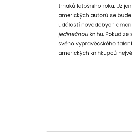
trháků letošního roku. Už jen
amerických autorů se bude 
událostí novodobých americ
jedinečnou
knihu. Pokud ze 
svého vypravěčského talentu
amerických knihkupců nejvě