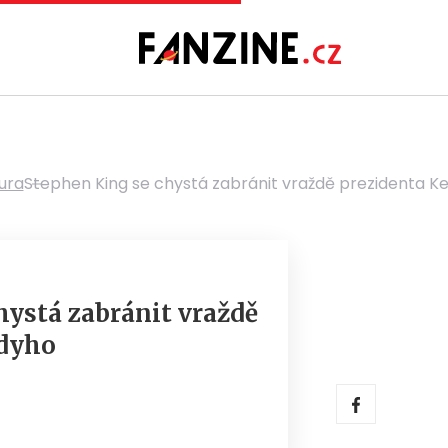
tura
Stephen King se chystá zabránit vraždě prezidenta 
hystá zabránit vraždě
dyho