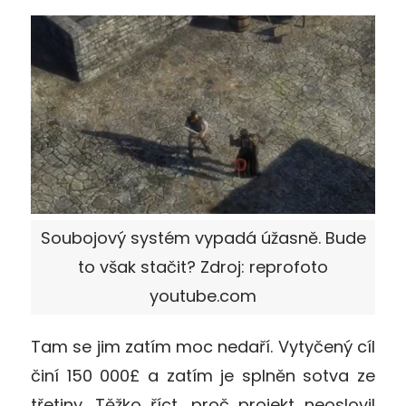
Soubojový systém vypadá úžasně. Bude
to však stačit? Zdroj: reprofoto
youtube.com
Tam se jim zatím moc nedaří. Vytyčený cíl
činí 150 000£ a zatím je splněn sotva ze
třetiny. Těžko říct, proč projekt neoslovil