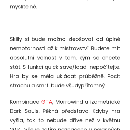
myslitelné.
Skilly si bude možno zlepšovat od úplné
nemotornosti až k mistrovství. Budete mít
absolutní volnost v tom, kým se chcete
stát. S funkcí quick save/load nepočítejte.
Hra by se měla ukládat průběžně. Pocit
strachu a smrti bude všudypřítomný.
Kombinace
GTA
, Morrowind a izometrické
Dark Souls. Pěkná představa. Kdyby hra
vyšla, tak to nebude dříve než v květnu
2014. Vše je zatím naznačeno v nejasných