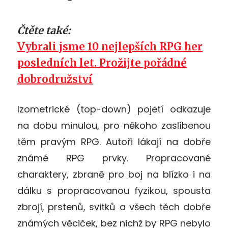
Čtěte také:
Vybrali jsme 10 nejlepších RPG her
posledních let. Prožijte pořádné
dobrodružství
Izometrické (top-down) pojetí odkazuje
na dobu minulou, pro někoho zaslíbenou
těm pravým RPG. Autoři lákají na dobře
známé RPG prvky. Propracované
charaktery, zbraně pro boj na blízko i na
dálku s propracovanou fyzikou, spousta
zbrojí, prstenů, svitků a všech těch dobře
známých věciček, bez nichž by RPG nebylo