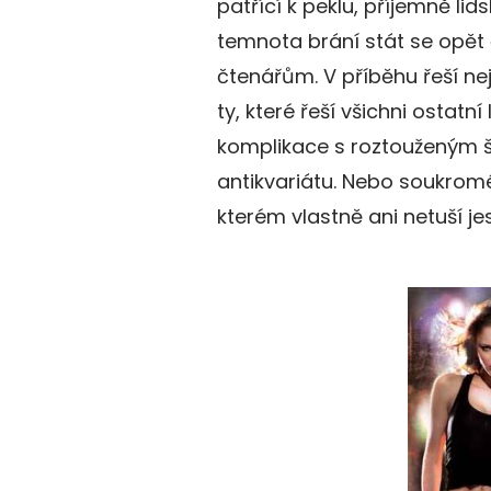
patřící k peklu, příjemně lid
temnota brání stát se opět čl
čtenářům. V příběhu řeší ne
ty, které řeší všichni ostatní 
komplikace s roztouženým šé
antikvariátu. Nebo soukromé 
kterém vlastně ani netuší jes