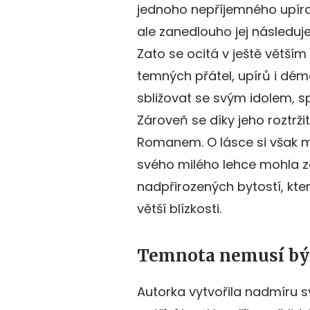
jednoho nepříjemného upíra
ale zanedlouho jej následuje
Zato se ocitá v ještě větším
temných přátel, upírů i dém
sbližovat se svým idolem,
Zároveň se díky jeho roztrž
Romanem. O lásce si však mů
svého milého lehce mohla za
nadpřirozených bytostí, kter
větší blízkosti.
Temnota nemusí být
Autorka vytvořila nadmíru s