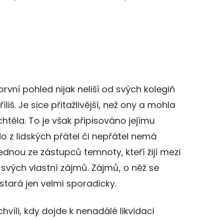
vní pohled nijak neliší od svých kolegiň
liš. Je sice přitažlivější, než ony a mohla
htěla. To je však připisováno jejímu
o z lidských přátel či nepřátel nemá
 jednou ze zástupců temnoty, kteří žijí mezi
 svých vlastní zájmů. Zájmů, o něž se
tará jen velmi sporadicky.
hvíli, kdy dojde k nenadálé likvidaci