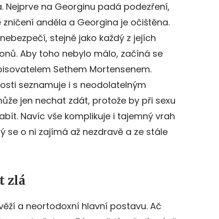
. Nejprve na Georginu padá podezření,
 zničení anděla a Georgina je očištěna.
 nebezpečí, stejně jako každý z jejích
onů. Aby toho nebylo málo, začíná se
 spisovatelem Sethem Mortensenem.
itosti seznamuje i s neodolatelným
že jen nechat zdát, protože by při sexu
bít. Navíc vše komplikuje i tajemný vrah
ý se o ni zajímá až nezdravě a ze stále
 zlá
věží a neortodoxní hlavní postavu. Ač