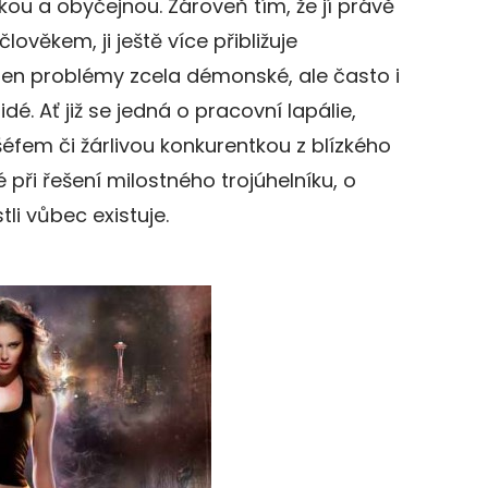
skou a obyčejnou. Zároveň tím, že jí právě
ověkem, ji ještě více přibližuje
jen problémy zcela démonské, ale často i
lidé. Ať již se jedná o pracovní lapálie,
fem či žárlivou konkurentkou z blízkého
při řešení milostného trojúhelníku, o
tli vůbec existuje.