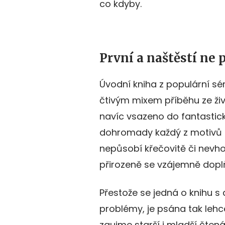
co kdyby.
První a naštěstí ne 
Úvodní kniha z populární sé
čtivým mixem příběhu ze živ
navíc vsazeno do fantastick
dohromady každý z motivů 
nepůsobí křečovitě či nevh
přirozeně se vzájemně doplň
Přestože se jedná o knihu s 
problémy, je psána tak lehce
zaujme starší i mladší čtená