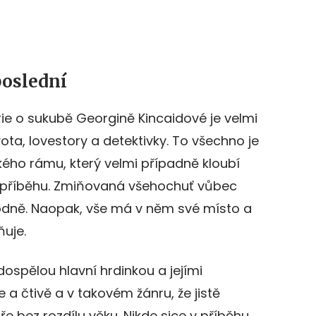
poslední
rie o sukubě Georgině Kincaidové je velmi
ota, lovestory a detektivky. To všechno je
ého rámu, který velmi případně kloubí
příběhu. Zmiňovaná všehochuť vůbec
odně. Naopak, vše má v něm své místo a
uje.
dospělou hlavní hrdinkou a jejími
 a čtivě a v takovém žánru, že jistě
ře bez rozdílu věku. Nikde sice v příběhu