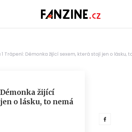
1 Trápení: Démonka žijící sexem, která stojí jen o lásku,
 Démonka žijící
 jen o lásku, to nemá