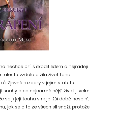
ona nechce příliš škodit lidem a nejraději
talentu vzdala a žila život toho
ků. Zjevné rozpory v jejím statutu
 snahy o co nejnormálnější život ji velmi
že se jí její touha v nejbližší době nesplní,
u, jak se o to ze všech sil snaží, protože