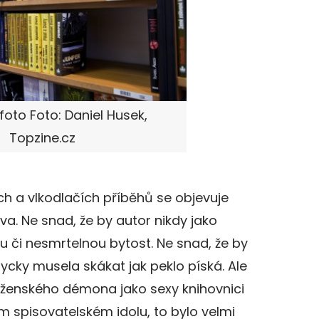
 foto Foto: Daniel Husek,
Topzine.cz
h a vlkodlačích příběhů se objevuje
ava. Ne snad, že by autor nikdy jako
u či nesmrtelnou bytost. Ne snad, že by
cky musela skákat jak peklo píská. Ale
o ženského démona jako sexy knihovnici
m spisovatelském idolu, to bylo velmi