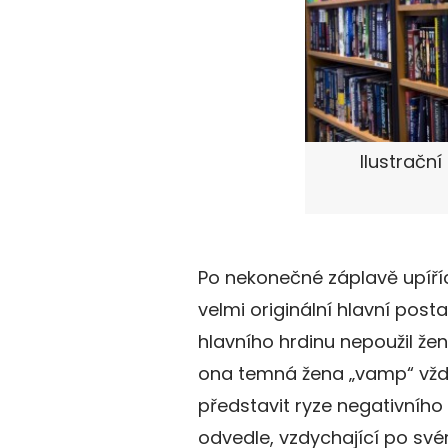
Ilustrační
Po nekonečné záplavě upíříc
velmi originální hlavní post
hlavního hrdinu nepoužil žen
ona temná žena „vamp“ vždy
představit ryze negativníh
odvedle, vzdychající po své