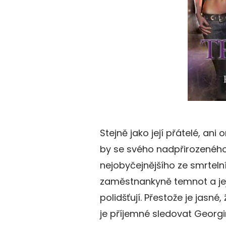
Stejně jako její přátelé, ani 
by se svého nadpřirozeného 
nejobyčejnějšího ze smrtelní
zaměstnankyně temnot a její
polidšťují. Přestože je jasné, 
je příjemné sledovat Georgin