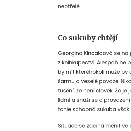
neotřelé.
Co sukuby chtějí
Georgina Kincaidová se na pr
z knihkupectví. Alespoň ne pří
by mít kteréhokoli muže by c
šarmu a veselé povaze. Nikd
tušení, že není člověk. Že je
lidmi a snaží se o prosazení
tahle schopná sukuba však s
Situace se začíná měnit ve c