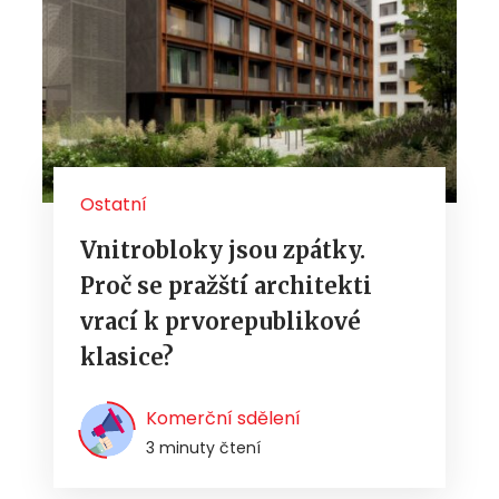
Ostatní
Vnitrobloky jsou zpátky.
Proč se pražští architekti
vrací k prvorepublikové
klasice?
Komerční sdělení
3 minuty čtení