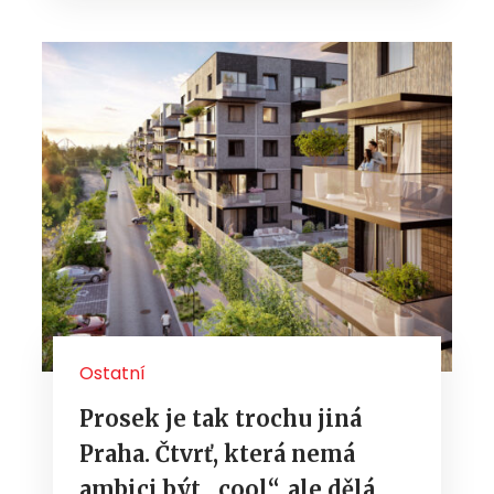
Ostatní
Prosek je tak trochu jiná
Praha. Čtvrť, která nemá
ambici být „cool“, ale dělá