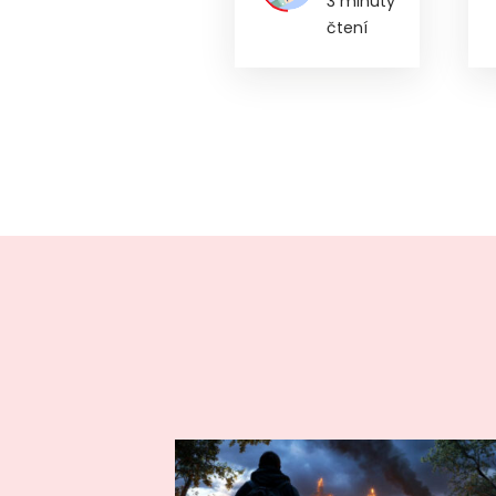
3 minuty
čtení