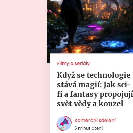
Filmy a seriály
Když se technologie
stává magií: Jak sci-
fi a fantasy propojuj
svět vědy a kouzel
Komerční sdělení
5 minut čtení