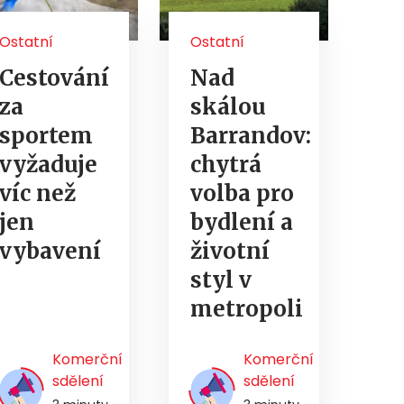
Ostatní
Ostatní
Cestování
Nad
za
skálou
sportem
Barrandov:
vyžaduje
chytrá
víc než
volba pro
jen
bydlení a
vybavení
životní
styl v
metropoli
Komerční
Komerční
sdělení
sdělení