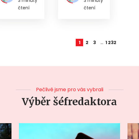
3 minuty
3 minuty
čtení
čtení
…
1
2
3
1 232
Pečlivě jsme pro vás vybrali
Výběr šéfredaktora