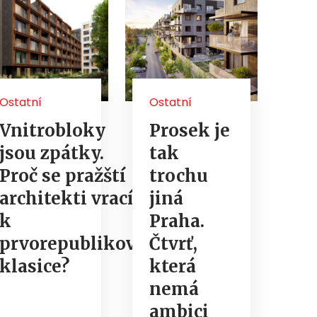
Ostatní
Ostatní
Vnitrobloky
Prosek je
jsou zpátky.
tak
Proč se pražští
trochu
architekti vrací
jiná
k
Praha.
prvorepublikové
Čtvrť,
klasice?
která
nemá
ambici