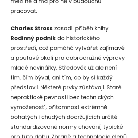
mezi ně a má pro ně v budoucnu
pracovat.
Charles Stross
zasadil příběh knihy
Rodinný podnik
do historického
prostředí, což pomáhá vytvářet zajímavé
a poutavé okolí pro dobrodružné výpravy
mladé novinářky. Středověk už ale není
tím, čím býval, ani tím, co by si každý
představil. Některé prvky zůstávají. Staré
nepraktické pevnosti bez technických
vymožeností, přítomnost extrémně
bohatých i chudých dodržujících určité
standardizované normy chování, typické
pro tuto dobu. Zbraně a technologie členů