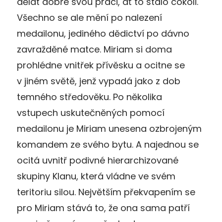
dělat dobře svou práci, ať to stálo cokoli.
Všechno se ale mění po nalezení
medailonu, jediného dědictví po dávno
zavražděné matce. Miriam si doma
prohlédne vnitřek přívěsku a ocitne se
v jiném světě, jenž vypadá jako z dob
temného středověku. Po několika
vstupech uskutečněných pomocí
medailonu je Miriam unesena ozbrojeným
komandem ze svého bytu. A najednou se
ocitá uvnitř podivné hierarchizované
skupiny Klanu, která vládne ve svém
teritoriu silou. Největším překvapením se
pro Miriam stává to, že ona sama patří