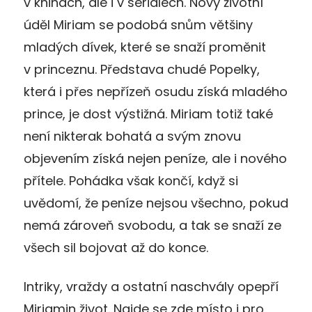
v knihách, ale i v seriálech. Nový životní
úděl Miriam se podobá snům většiny
mladých dívek, které se snaží proměnit
v princeznu. Představa chudé Popelky,
která i přes nepřízeň osudu získá mladého
prince, je dost výstižná. Miriam totiž také
není nikterak bohatá a svým znovu
objevením získá nejen peníze, ale i nového
přítele. Pohádka však končí, když si
uvědomí, že peníze nejsou všechno, pokud
nemá zároveň svobodu, a tak se snaží ze
všech sil bojovat až do konce.
Intriky, vraždy a ostatní naschvály opepří
Miriamin život. Najde se zde místo i pro