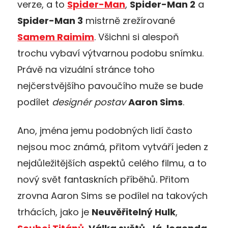
verze, a to
Spider-Man
,
Spider-Man 2
a
Spider-Man 3
mistrně zrežírované
Samem Raimim
. Všichni si alespoň
trochu vybaví výtvarnou podobu snímku.
Právě na vizuální stránce toho
nejčerstvějšího pavoučího muže se bude
podílet
designér postav
Aaron Sims
.
Ano, jména jemu podobných lidí často
nejsou moc známá, přitom vytváří jeden z
nejdůležitějších aspektů celého filmu, a to
nový svět fantaskních příběhů. Přitom
zrovna Aaron Sims se podílel na takových
trhácích, jako je
Neuvěřitelný Hulk
,