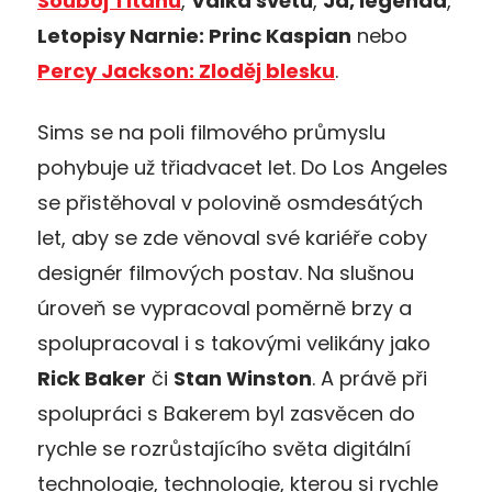
Souboj Titánů
,
Válka světů
,
Já, legenda
,
Letopisy Narnie: Princ Kaspian
nebo
Percy Jackson: Zloděj blesku
.
Sims se na poli filmového průmyslu
pohybuje už třiadvacet let. Do Los Angeles
se přistěhoval v polovině osmdesátých
let, aby se zde věnoval své kariéře coby
designér filmových postav. Na slušnou
úroveň se vypracoval poměrně brzy a
spolupracoval i s takovými velikány jako
Rick Baker
či
Stan Winston
. A právě při
spolupráci s Bakerem byl zasvěcen do
rychle se rozrůstajícího světa digitální
technologie, technologie, kterou si rychle