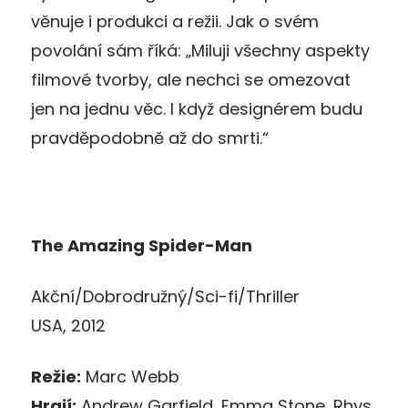
věnuje i produkci a režii. Jak o svém
povolání sám říká: „Miluji všechny aspekty
filmové tvorby, ale nechci se omezovat
jen na jednu věc. I když designérem budu
pravděpodobně až do smrti.“
The Amazing Spider-Man
Akční/Dobrodružný/Sci-fi/Thriller
USA, 2012
Režie:
Marc Webb
Hrají:
Andrew Garfield, Emma Stone, Rhys