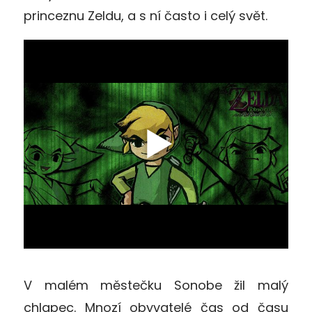
princeznu Zeldu, a s ní často i celý svět.
V malém městečku Sonobe žil malý
chlapec. Mnozí obyvatelé čas od času