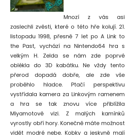
Mnozí z vás asi
zaslechli zvěsti, které o této hře kolují. 21.
listopadu 1998, přesně 7 let po A Link to
the Past, vychází na Nintendo64 hra s
velkým H. Zelda se nám zde poprvé
oblékla do 3D kabátku. Ne vždy tento
přerod dopadá dobře, ale zde vše
proběhlo hladce. Ptačí perspektivu
vystřídala kamera za Linkovým ramenem
a hra se tak znovu více přiblížila
Miyamotově vizi. Z malých kamínků
vyrostly obří hory. Konečně máte možnost
vidět modré nebe. Kobky a jeskyně mají