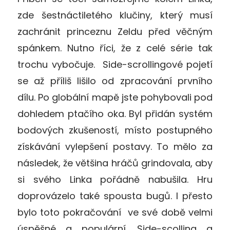
zde šestnáctiletého klučiny, který musí
zachránit princeznu Zeldu před věčným
spánkem. Nutno říci, že z celé série tak
trochu vybočuje. Side-scrollingové pojetí
se až příliš lišilo od zpracování prvního
dílu. Po globální mapě jste pohybovali pod
dohledem ptačího oka. Byl přidán systém
bodových zkušeností, místo postupného
získávání vylepšení postavy. To mělo za
následek, že většina hráčů grindovala, aby
si svého Linka pořádně nabušila. Hru
doprovázelo také spousta bugů. I přesto
bylo toto pokračování ve své době velmi
úspěšné a populární. Side-scolling a