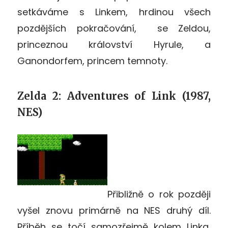
setkáváme s Linkem, hrdinou všech
pozdějších pokračování, se Zeldou,
princeznou království Hyrule, a
Ganondorfem, princem temnoty.
Zelda 2: Adventures of Link (1987,
NES)
Přibližně o rok později
vyšel znovu primárně na NES druhý díl.
Příběh se točí samozřejmě kolem Linka,