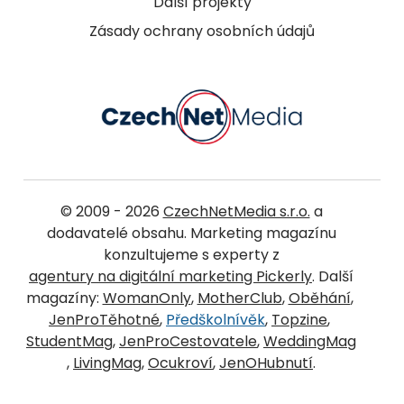
Další projekty
Zásady ochrany osobních údajů
© 2009 - 2026
CzechNetMedia s.r.o.
a
dodavatelé obsahu. Marketing magazínu
konzultujeme s experty z
agentury na digitální marketing Pickerly
. Další
magazíny:
WomanOnly
,
MotherClub
,
Oběhání
,
JenProTěhotné
,
Předškolnívěk
,
Topzine
,
StudentMag
,
JenProCestovatele
,
WeddingMag
,
LivingMag
,
Ocukroví
,
JenOHubnutí
.