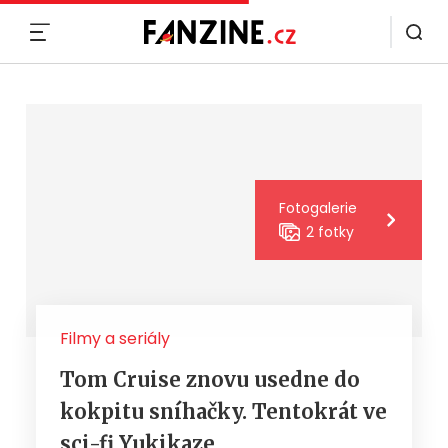
MENU
Fotogalerie
2 fotky
Filmy a seriály
Tom Cruise znovu usedne do
kokpitu sníhačky. Tentokrát ve
sci-fi Yukikaze