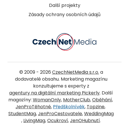
Další projekty
Zásady ochrany osobních údajů
© 2009 - 2026
CzechNetMedia s.r.o.
a
dodavatelé obsahu. Marketing magazínu
konzultujeme s experty z
agentury na digitální marketing Pickerly
. Další
magazíny:
WomanOnly
,
MotherClub
,
Oběhání
,
JenProTěhotné
,
Předškolnívěk
,
Topzine
,
StudentMag
,
JenProCestovatele
,
WeddingMag
,
LivingMag
,
Ocukroví
,
JenOHubnutí
.