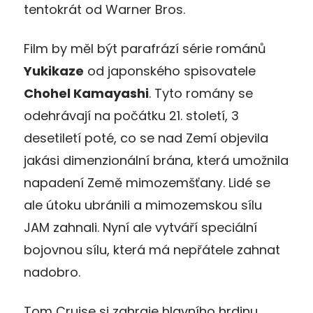
tentokrát od Warner Bros.
Film by měl být parafrází série románů
Yukikaze
od japonského spisovatele
Chohel Kamayashi
. Tyto romány se
odehrávají na počátku 21. století, 3
desetiletí poté, co se nad Zemí objevila
jakási dimenzionální brána, která umožnila
napadení Země mimozemšťany. Lidé se
ale útoku ubránili a mimozemskou sílu
JAM zahnali. Nyní ale vytváří speciální
bojovnou sílu, která má nepřátele zahnat
nadobro.
Tom Cruise si zahraje hlavního hrdinu,