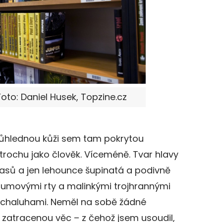
Foto: Daniel Husek, Topzine.cz
růhlednou kůži sem tam pokrytou
rochu jako člověk. Víceméně. Tvar hlavy
lasů a jen lehounce šupinatá a podivně
 gumovými rty a malinkými trojhrannými
ví chaluhami. Neměl na sobě žádné
u zatracenou věc – z čehož jsem usoudil,