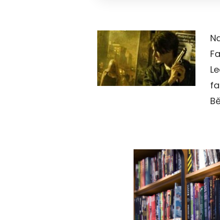
Na
Fa
Le
fa
Bě