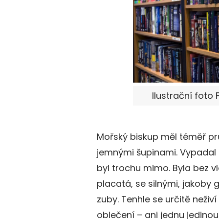
Ilustrační foto 
Mořský biskup měl téměř p
jemnými šupinami. Vypadal t
byl trochu mimo. Byla bez v
placatá, se silnými, jakoby
zuby. Tenhle se určitě neži
oblečení – ani jednu jedino