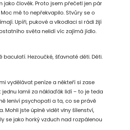
m jako člověk. Proto jsem přečetl jen pár
. Moc mě to nepřekvapilo. Stvůry se o
mají. Upíři, pukové a vlkodlaci si rádi žijí
statního světa nelidí víc zajímá jídlo.
 baculatí. Hezoučké, šťavnaté děti. Děti.
ami vydělávat peníze a někteří si zase
t jednu lamii za náklaďák lidí – to je teda
ně leniví psychopati a ta, co se právě
a. Mohli jste úplně vidět vlny šílenství,
taly se jako horký vzduch nad rozpálenou