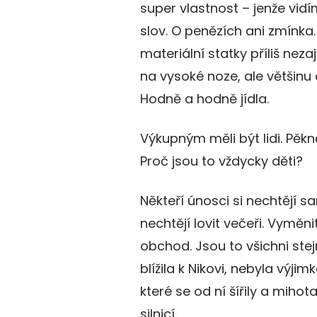
super vlastnost – jenže vidí
slov. O penězích ani zmínka
materiální statky příliš nezají
na vysoké noze, ale většinu o
Hodně a hodně jídla.
Výkupným měli být lidi. Pěkně
Proč jsou to vždycky děti?
Někteří únosci si nechtějí s
nechtějí lovit večeři. Vyměni
obchod. Jsou to všichni stej
blížila k Nikovi, nebyla výjimk
které se od ní šířily a miho
silnicí.