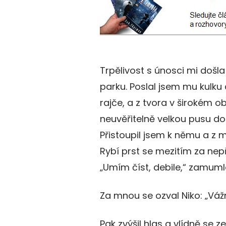
Trpělivost s únosci mi došl
parku. Poslal jsem mu kulku 
rajče, a z tvora v širokém ob
neuvěřitelně velkou pusu do
Přistoupil jsem k němu a z 
Rybí prst se mezitím za nep
„Umím číst, debile,“ zamuml
Za mnou se ozval Niko: „Váž
Pak zvýšil hlas a vlídně se 