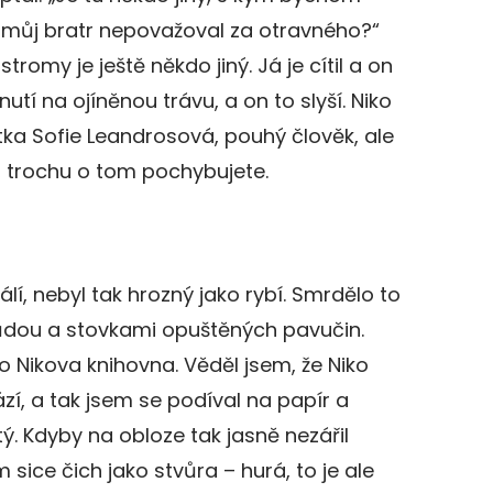
 můj bratr nepovažoval za otravného?“
stromy je ještě někdo jiný. Já je cítil a on
ápnutí na ojíněnou trávu, a on to slyší. Niko
atka Sofie Leandrosová, pouhý člověk, ale
, trochu o tom pochybujete.
álí, nebyl tak hrozný jako rybí. Smrdělo to
ůdou a stovkami opuštěných pavučin.
ako Nikova knihovna. Věděl jsem, že Niko
zí, a tak jsem se podíval na papír a
ytý. Kdyby na obloze tak jasně nezářil
 sice čich jako stvůra – hurá, to je ale