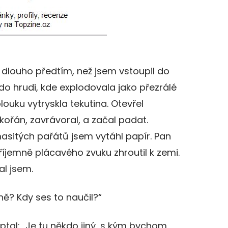
a dlouho předtím, než jsem vstoupil do
do hrudi, kde explodovala jako přezrálé
louku vytryskla tekutina. Otevřel
kořán, zavrávoral, a začal padat.
masitých pařátů jsem vytáhl papír. Pan
říjemně plácavého zvuku zhroutil k zemi.
al jsem.
ně? Kdy ses to naučil?“
zeptal: „Je tu někdo jiný, s kým bychom