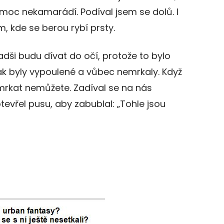
moc nekamarádí. Podíval jsem se dolů. I
m, kde se berou rybí prsty.
adši budu dívat do očí, protože to bylo
ak byly vypoulené a vůbec nemrkaly. Když
mrkat nemůžete. Zadíval se na nás
evřel pusu, aby zabublal: „Tohle jsou