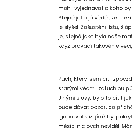
mohli vyjednávat a koho by
Stejně jako já věděl, že mezi 
je slyšel. Zašustění listu, šl
je, stejně jako byla naše m
když provádí takovéhle věci
Pach, který jsem cítil zpovzd
starými věcmi, zatuchlou p
Jinými slovy, bylo to cítit j
bude dávat pozor, co přichá
ignoroval sliz, jímž byl pokr
měsíc, nic bych neviděl. Mám