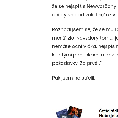
že se nejspíš s Newyorčany 
oni by se podívali. Teď už ví
Rozhodl jsem se, že se mu r
menší zlo. Navzdory tomu, j
nemáte oční víčka, nejspíš 
kulatými panenkami a pak ot
požadavky. Za prvé…“
Pak jsem ho střelil.