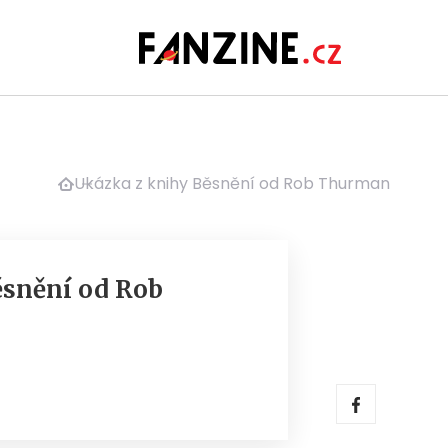
Ukázka z knihy Běsnění od Rob Thurman
ěsnění od Rob