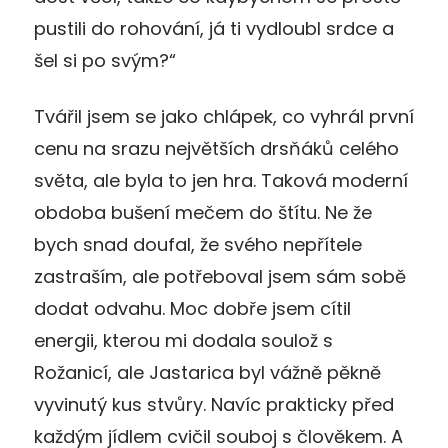
pustili do rohování, já ti vydloubl srdce a
šel si po svým?“
Tvářil jsem se jako chlápek, co vyhrál první
cenu na srazu největších drsňáků celého
světa, ale byla to jen hra. Taková moderní
obdoba bušení mečem do štítu. Ne že
bych snad doufal, že svého nepřítele
zastraším, ale potřeboval jsem sám sobě
dodat odvahu. Moc dobře jsem cítil
energii, kterou mi dodala soulož s
Rožanicí, ale Jastarica byl vážně pěkně
vyvinutý kus stvůry. Navíc prakticky před
každým jídlem cvičil souboj s člověkem. A