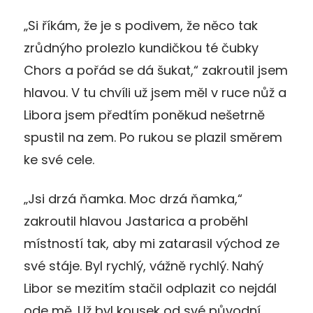
„Si říkám, že je s podivem, že něco tak
zrůdnýho prolezlo kundičkou té čubky
Chors a pořád se dá šukat,“ zakroutil jsem
hlavou. V tu chvíli už jsem měl v ruce nůž a
Libora jsem předtím poněkud nešetrně
spustil na zem. Po rukou se plazil směrem
ke své cele.
„Jsi drzá ňamka. Moc drzá ňamka,“
zakroutil hlavou Jastarica a proběhl
místností tak, aby mi zatarasil východ ze
své stáje. Byl rychlý, vážně rychlý. Nahý
Libor se mezitím stačil odplazit co nejdál
ode mě. Už byl kousek od své původní