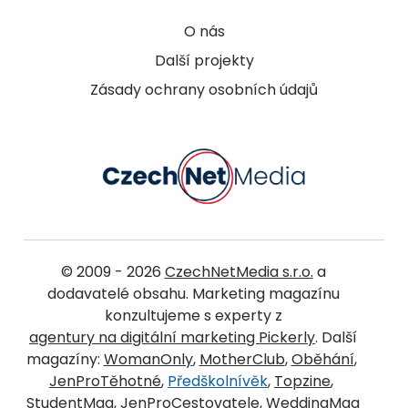
O nás
Další projekty
Zásady ochrany osobních údajů
© 2009 - 2026
CzechNetMedia s.r.o.
a
dodavatelé obsahu. Marketing magazínu
konzultujeme s experty z
agentury na digitální marketing Pickerly
. Další
magazíny:
WomanOnly
,
MotherClub
,
Oběhání
,
JenProTěhotné
,
Předškolnívěk
,
Topzine
,
StudentMag
,
JenProCestovatele
,
WeddingMag