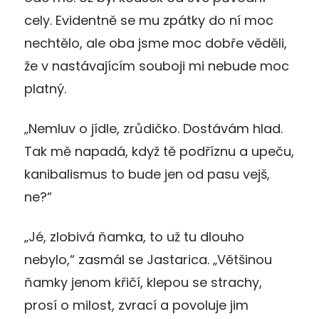
cely. Evidentně se mu zpátky do ní moc
nechtělo, ale oba jsme moc dobře věděli,
že v nastávajícím souboji mi nebude moc
platný.
„Nemluv o jídle, zrůdičko. Dostávám hlad.
Tak mě napadá, když tě podříznu a upeču,
kanibalismus to bude jen od pasu vejš,
ne?“
„Jé, zlobivá ňamka, to už tu dlouho
nebylo,“ zasmál se Jastarica. „Většinou
ňamky jenom křičí, klepou se strachy,
prosí o milost, zvrací a povoluje jim