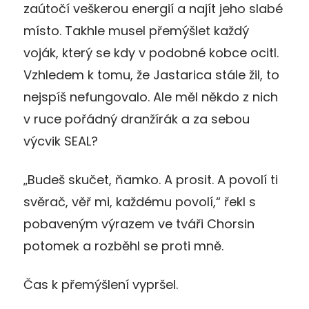
zaútočí veškerou energií a najít jeho slabé
místo. Takhle musel přemýšlet každý
voják, který se kdy v podobné kobce ocitl.
Vzhledem k tomu, že Jastarica stále žil, to
nejspíš nefungovalo. Ale měl někdo z nich
v ruce pořádný dranžírák a za sebou
výcvik SEAL?
„Budeš skučet, ňamko. A prosit. A povolí ti
svěrač, věř mi, každému povolí,“ řekl s
pobaveným výrazem ve tváři Chorsin
potomek a rozběhl se proti mně.
Čas k přemýšlení vypršel.