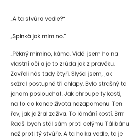
„A ta stvůra vedle?“
„Spinká jak mimino.“
„Pěkný mimino, kámo. Viděl jsem ho na
vlastní oči a je to zrůda jak z pravěku.
Zavřeli nás tady čtyři. Slyšel jsem, jak
sežral postupně tři chlapy. Bylo strašný to
jenom poslouchat. Jak chroupe ty kosti,
na to do konce života nezapomenu. Ten
řev, jak je žral zaživa. To lámání kostí. Brrr.
Radši bych stál sám proti celýmu Tálibánu
než proti tý stvůře. A ta holka vedle, to je