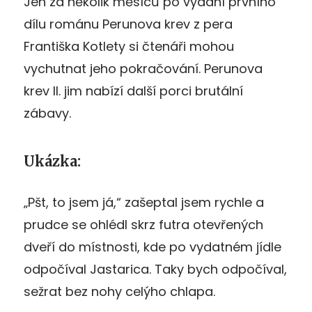
Jen za několik měsíců po vydání prvního
dílu románu Perunova krev z pera
Františka Kotlety si čtenáři mohou
vychutnat jeho pokračování. Perunova
krev II. jim nabízí další porci brutální
zábavy.
Ukázka:
„Pšt, to jsem já,“ zašeptal jsem rychle a
prudce se ohlédl skrz futra otevřených
dveří do místnosti, kde po vydatném jídle
odpočíval Jastarica. Taky bych odpočíval,
sežrat bez nohy celýho chlapa.