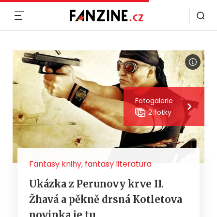
MENU
Fotogalerie
2 fotky
Fantasy knihy, fantasy literatura
Ukázka z Perunovy krve II.
Žhavá a pěkně drsná Kotletova
novinka je tu