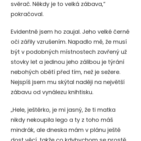
svěrač. Někdy je to velká zábava,“
pokračoval.
Evidentně jsem ho zaujal. Jeho velké černé
oči zářily vzrušením. Napadlo mě, že musí
být v podobných místnostech zavřený už
stovky let a jedinou jeho zálibou je týrání
nebohých obětí před tím, než je sežere.
Nejspíš jsem mu skýtal naději na největší
zábavu od vynálezu knihtisku.
„Hele, ještěrko, je mi jasný, že ti matka
nikdy nekoupila lego a ty z toho máš
mindrák, ale dneska mám v plánu ještě
dost věcí, takže co kdybychom se prostě