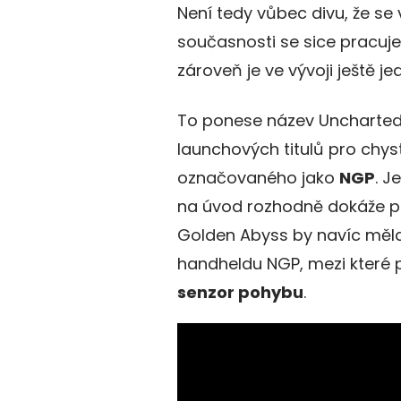
Není tedy vůbec divu, že se v
současnosti se sice pracuje
zároveň je ve vývoji ještě 
To ponese název Uncharted:
launchových titulů pro chy
označovaného jako
NGP
. J
na úvod rozhodně dokáže po
Golden Abyss by navíc měla
handheldu NGP, mezi které 
senzor pohybu
.