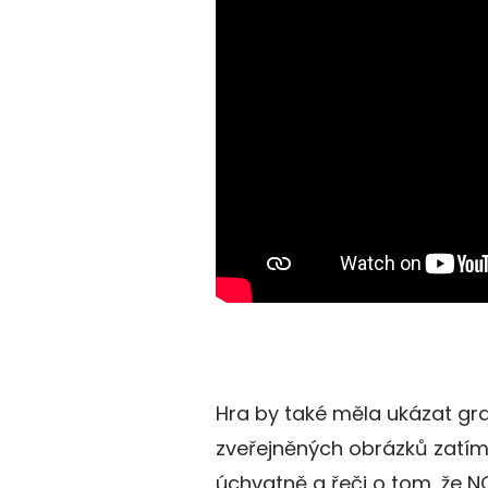
Hra by také měla ukázat gra
zveřejněných obrázků zatí
úchvatně a řeči o tom, že N