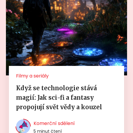
Filmy a seriály
Když se technologie stává
magií: Jak sci-fi a fantasy
propojují svět vědy a kouzel
Komerční sdělení
5 minut čtení