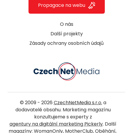
Propagace na webu
O nás
Další projekty
Zásady ochrany osobních údajů
© 2009 - 2026
CzechNetMedia s.r.o.
a
dodavatelé obsahu. Marketing magazínu
konzultujeme s experty z
agentury na digitální marketing Pickerly
. Další
magazíny:
WomanOnly
,
MotherClub
,
Oběhání
,