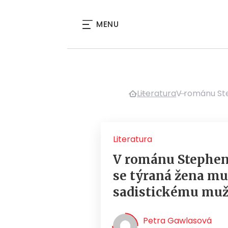
MENU
Literatura
V románu Ste
Literatura
V románu Stephen
se týraná žena mu
sadistickému muž
Petra Gawlasová