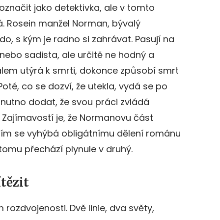
označit jako detektivka, ale v tomto
á. Rosein manžel Norman, bývalý
do, s kým je radno si zahrávat. Pasují na
nebo sadista, ale určitě ne hodný a
em utýrá k smrti, dokonce způsobí smrt
Poté, co se dozví, že utekla, vydá se po
 A nutno dodat, že svou práci zvládá
 Zajímavostí je, že Normanovu část
 Tím se vyhýbá obligátnímu dělení románu
 tomu přechází plynule v druhý.
tězit
rozdvojenosti. Dvě linie, dva světy,