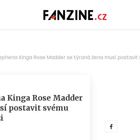
phena Kinga Rose Madder se týraná žena musí postavit
a Kinga Rose Madder
sí postavit svému
i