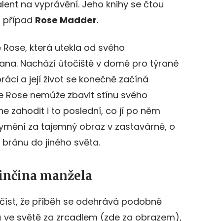
alent na vyprávění. Jeho knihy se čtou
i případ
Rose Madder
.
 Rose, která utekla od svého
na. Nachází útočiště v domě pro týrané
ráci a její život se konečně začíná
se Rose nemůže zbavit stínu svého
e zahodit i to poslední, co jí po něm
vymění za tajemný obraz v zastavárně, o
ří bránu do jiného světa.
dinčina manžela
očíst, že příběh se odehrává podobně
ivů ve světě za zrcadlem (zde za obrazem),