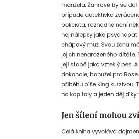
manžela. Žánrově by se dal 
případě detektivka zvrácen
policista, rozhodně není něk
něj nálepky jako psychopat 
chápavý muž. Svou ženu mál
jejich nenarozeného dítěte. 
její stopě jako vzteklý pes.
dokonale, bohužel pro Rose.
příběhu píše King kurzívou.
na kapitoly a jeden děj díky
Jen šílení mohou zví
Celá kniha vyvolává dojmem 