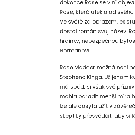
dokonce Rose se v ní objevu
Rose, která utekla od svého 
Ve světě za obrazem, existuj
dostal román svůj název. R
hrdinky, nebezpečnou bytos
Normanovi.
Rose Madder možná není n
Stephena Kinga. Už jenom kvů
má spád, si však své přízni
mohla odradit menší míra ho
lze ale dosyta užít v závěreč
skeptiky přesvědčit, aby si 