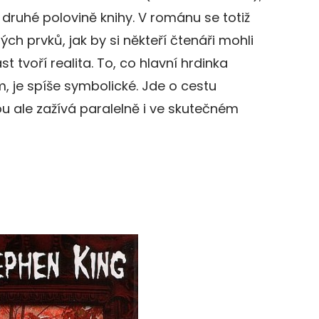
 druhé polovině knihy. V románu se totiž
ých prvků, jak by si někteří čtenáři mohli
st tvoří realita. To, co hlavní hrdinka
, je spíše symbolické. Jde o cestu
ou ale zažívá paralelně i ve skutečném