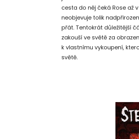
cesta do něj čeká Rose až v
neobjevuje tolik nadpřirozen
přát. Tentokrát důležitější čá
zakouší ve světě za obrazem
k vlastnímu vykoupení, kter
světě.