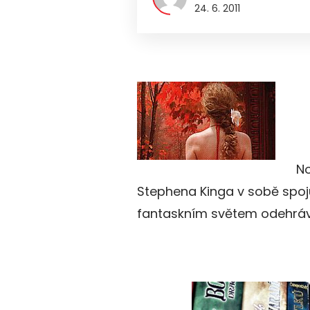
24. 6. 2011
No
Stephena Kinga v sobě spoj
fantaskním světem odehráv