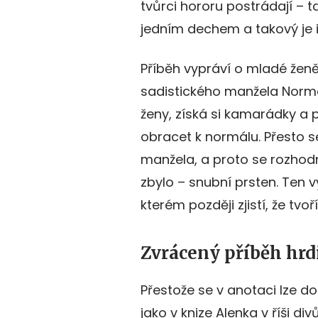
tvůrci hororu postrádají – t
jedním dechem a takový je 
Příběh vypráví o mladé ženě
sadistického manžela Norma
ženy, získá si kamarádky a p
obracet k normálu. Přesto 
manžela, a proto se rozhodn
zbylo – snubní prsten. Ten 
kterém později zjistí, že tvo
Zvrácený příběh hr
Přestože se v anotaci lze d
jako v knize Alenka v říši d