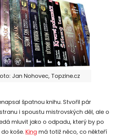
 Foto: Jan Nohovec, Topzine.cz
napsal špatnou knihu. Stvořil pár
tranu i spoustu mistrovských děl, ale o
dá mluvit jako o odpadu, který by po
l do koše.
King
má totiž něco, co někteří