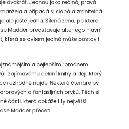
je dvakrát. Jednou jako reálná, pravá
manžela a připadá si slabá a zranitelná.
e ale ještě jedna. Šílená žena, po které
ose Madder představuje alter ego hlavní
t, která se ovšem jediná může postavit
ejznámějším a nejlepším románem
li zajímavému dělení knihy a ději, který
vce rozhodně najde. Některé čtenáře by
rorových a fantasijních prvků. Těch si
né části, která dokáže i ty největší
Rose Madder přečetli.