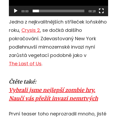
00:00
00:18
Jedna z nejkvalitnějších stříleček loňského
roku,
Crysis 2
, se dočká dalšího
pokračování. Zdevastovaný New York
podlehnuvší mimozemské invazi nyní
zarůstá vegetací podobně jako v
The Last of Us
.
Čtěte také:
Vybrali jsme nejlepší zombie hry.
Naučí vás přežít invazi nemrtvých
První teaser toho neprozradil mnoho, jisté