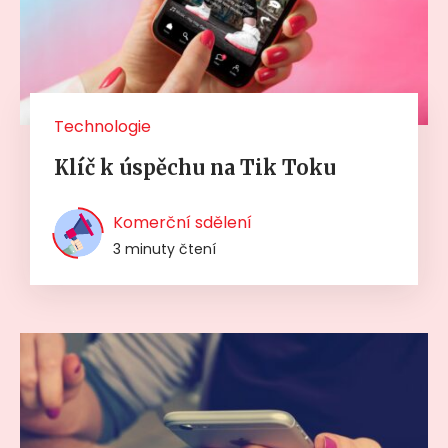
Technologie
Klíč k úspěchu na Tik Toku
Komerční sdělení
3 minuty čtení