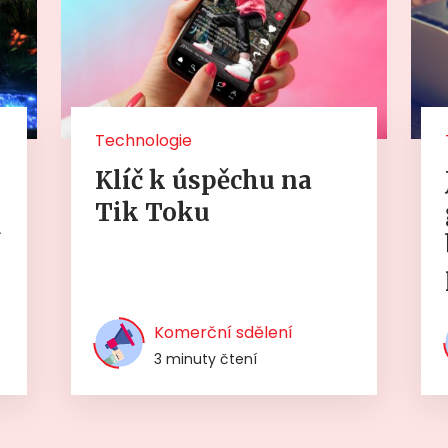
Technologie
Klíč k úspěchu na
Tik Toku
í
Komerční sdělení
3 minuty čtení