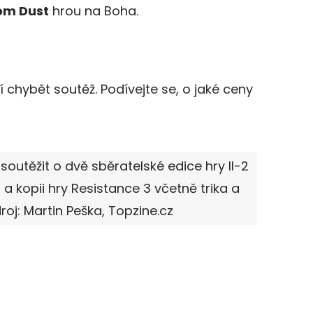
om Dust
hrou na Boha.
chybět soutěž. Podívejte se, o jaké ceny
outěžit o dvě sběratelské edice hry Il-2
 a kopii hry Resistance 3 včetně trika a
roj: Martin Peška, Topzine.cz