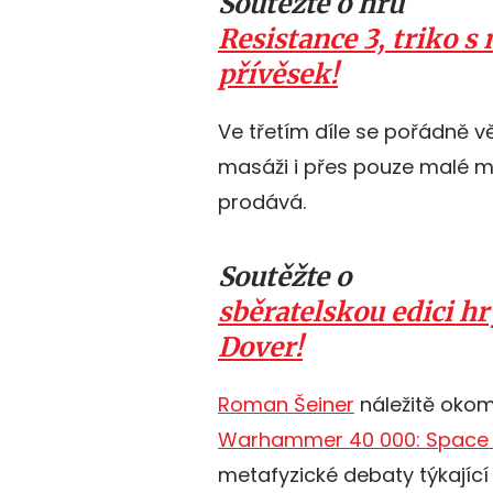
Soutěžte o hru
Resistance 3, triko 
přívěsek!
Ve třetím díle se pořádně 
masáži i přes pouze malé m
prodává.
Soutěžte o
sběratelskou edici hr
Dover!
Roman Šeiner
náležitě okom
Warhammer 40 000: Space 
metafyzické debaty týkající