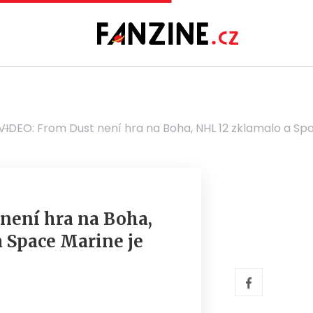
VIDEO: From Dust není hra na Boha, NHL 12 zklamalo a Sp
není hra na Boha,
 Space Marine je