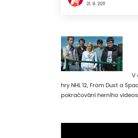
21. 9. 2011
V 
hry NHL 12, From Dust a Spac
pokračování herního videose