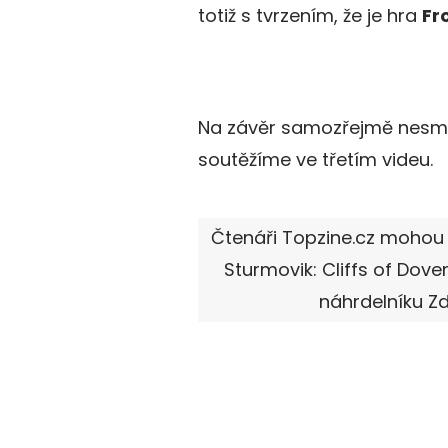
totiž s tvrzením, že je hra
Fr
Na závěr samozřejmě nesmí 
soutěžíme ve třetím videu.
Čtenáři Topzine.cz mohou s
Sturmovik: Cliffs of Dover
náhrdelníku Zd