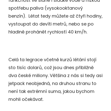
funkčnost ve slané i sladké vodě a nízkou
spotřebu paliva (vysokooktanový
benzín). Létat tedy můžete až čtyři hodiny,
vystoupat do devíti metrů, nebo se po
hladině prohánět rychlostí 40 km/h.
Celá ta legrace včetně kurzů létání stojí
sto tisíc dolarů, což jsou dnes přibližně
dva české miliony. Většina z nás si tedy asi
jetpack neobjedná, na druhou stranu to
není tak extrémní suma, jakou bychom
mohli očekávat.