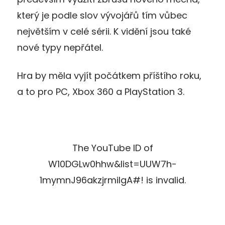
který je podle slov vývojářů tím vůbec
největším v celé sérii. K vidění jsou také
nové typy nepřátel.
Hra by měla vyjít počátkem příštího roku,
a to pro PC, Xbox 360 a PlayStation 3.
The YouTube ID of
W10DGLw0hhw&list=UUW7h-
1mymnJ96akzjrmiIgA#! is invalid.