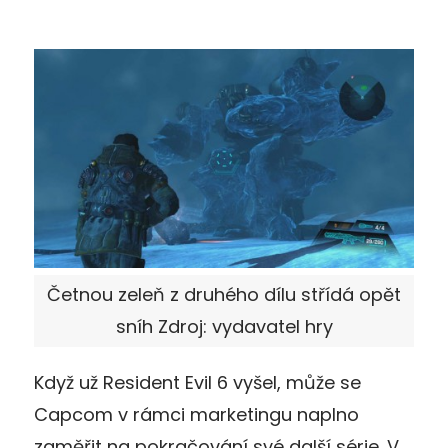
Četnou zeleň z druhého dílu střídá opět
sníh Zdroj: vydavatel hry
Když už Resident Evil 6 vyšel, může se
Capcom v rámci marketingu naplno
zaměřit na pokračování své další série. V