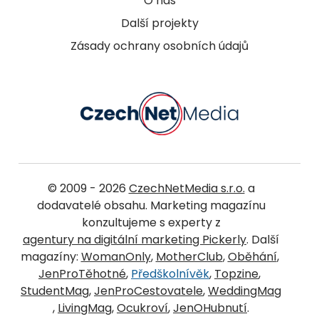
O nás
Další projekty
Zásady ochrany osobních údajů
© 2009 - 2026
CzechNetMedia s.r.o.
a
dodavatelé obsahu. Marketing magazínu
konzultujeme s experty z
agentury na digitální marketing Pickerly
. Další
magazíny:
WomanOnly
,
MotherClub
,
Oběhání
,
JenProTěhotné
,
Předškolnívěk
,
Topzine
,
StudentMag
,
JenProCestovatele
,
WeddingMag
,
LivingMag
,
Ocukroví
,
JenOHubnutí
.