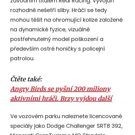
závodním titulem Real Racing. Vývojáři
rozhodně nešetří sliby. Hráči se tedy
mohou těšit na ohromující kolize založené
na dynamické fyzice, vizuálně
postřehnutelný model poškození a
především ostré honičky s policejní
patrolou.
Čtěte také:
Angry Birds se pyšní 200 miliony
aktivními hráči. Brzy vyjdou další
Ve vozovém parku naleznete licencované
speciály jako Dodge Challenger SRT8 392,