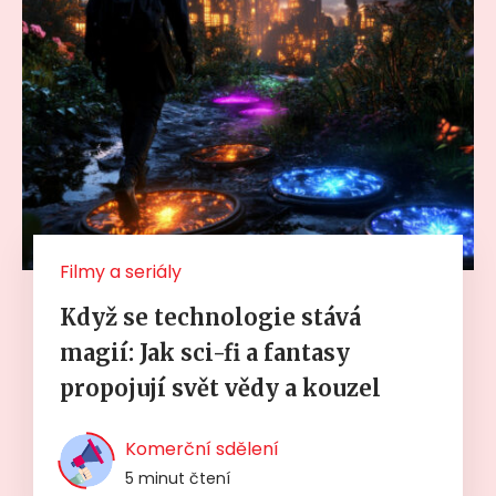
Filmy a seriály
Když se technologie stává
magií: Jak sci-fi a fantasy
propojují svět vědy a kouzel
Komerční sdělení
5 minut čtení