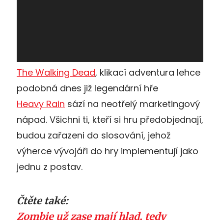
The Walking Dead
, klikací adventura lehce
podobná dnes již legendární hře
Heavy Rain
sází na neotřelý marketingový
nápad. Všichni ti, kteří si hru předobjednají,
budou zařazeni do slosování, jehož
výherce vývojáři do hry implementují jako
jednu z postav.
Čtěte také:
Zombie už zase mají hlad, tedy