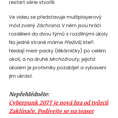
restart série stvořili.
Ve videu se představuje multiplayerový
mód zvaný
Záchrana
. V něm jsou hráči
rozděleni do dvou týmů s rozdílnými úkoly.
Na jedné straně máme
Přeživší
, kteří
hledají med-packy (lékárničky) po celém
okolí, a na druhé
Mrchožrouty
, jejichž
úkolem je protivníky pozabíjet a vybavení
jim ukrást.
Nepřehlédněte:
Cyberpunk 2077 je nová hra od tvůrců
Zaklínače. Podívejte se na teaser