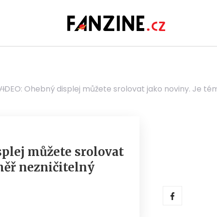
VIDEO: Ohebný displej můžete srolovat jako noviny. Je tém
plej můžete srolovat
měř nezničitelný