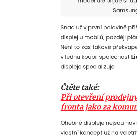
model ale přijde snad u
Samsun
Snad už v první polovině p
displej u mobilů, později plán
Není to zas takové překvape
v lednu koupil společnost
Li
displeje specializuje.
Čtěte také:
Při otevření prodejny
fronta jako za komu
Ohebné displeje nejsou novi
vlastní koncept už na veletr