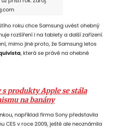
ž příští rok. Zdroj:
g.com
říštího roku chce Samsung uvést ohebný
uje rozšíření i na tablety a další zařízení.
ní, mimo jiné proto, že Samsung letos
quivista
, která se právě na ohebné
 s produkty Apple se stála
nismu na banány
nkou, například firma Sony představila
hu CES v roce 2009, ještě ale neoznámila