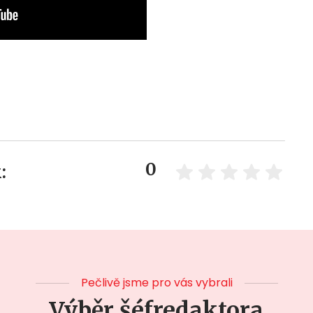
0
:
Pečlivě jsme pro vás vybrali
Výběr šéfredaktora