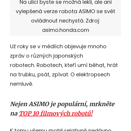
Na ulici byste se možná lekli, ale ani
vylepšená verze robota ASIMO se svět
ovládnout nechystá. Zdroj:
asimo.honda.com
Už roky se v médiích objevuje mnoho
zpráv o různých japonských
robotech. Robotech, kteří umí běhat, hrát
na trubku, psát, zpívat. O elektropsech
nemluvě.
Nejen ASIMO je populární, mrkněte
na
TOP 10 filmových robotů!
K tomu všemu mohli relativně nedávno