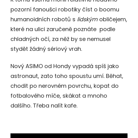
pozorní fanoušci robotiky číst o boomu
humanoidních robotů s
lidským
obličejem,
které na ulici zaručeně poznáte podle
chladných očí, za něž by se nemusel
stydět žádný sériový vrah.
Nový ASIMO od Hondy vypadá spíš jako
astronaut, zato toho spoustu umí. Běhat,
chodit po nerovném povrchu, kopat do
fotbalového míče, skákat a mnoho
dalšího. Třeba nalít kafe.