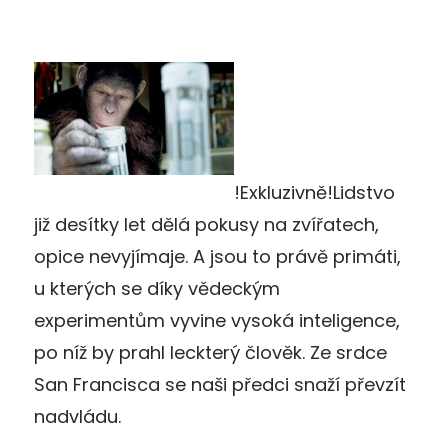
!Exkluzivně!Lidstvo
již desítky let dělá pokusy na zvířatech,
opice nevyjímaje. A jsou to právě primáti,
u kterých se díky vědeckým
experimentům vyvine vysoká inteligence,
po níž by prahl leckterý člověk. Ze srdce
San Francisca se naši předci snaží převzít
nadvládu.