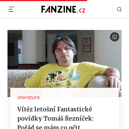
MENU
Literatura
Vítěz letošní Fantastické
povídky Tomáš Řezníček:
Pořád se mám co učit