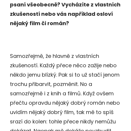
psaní všeobecně? Vycházíte z vlastních
zkušeností nebo vás například osloví
nějaký film či román?
Samozřejmě, že hlavně z vlastních
zkušeností. Každý přece něco zažije nebo
někdo jemu blízký. Pak si to už stačí jenom
trochu přibarvit, pozměnit. No a
samozřejmě i z knih a filmů. Když ovšem
přečtu opravdu nějaký dobrý román nebo
uvidím nějaký dobrý film, tak mě to spíš
srazí do kolen: tohle přece nikdy nemůžu
dokázat. Naopak mě dokáže povzbudit,