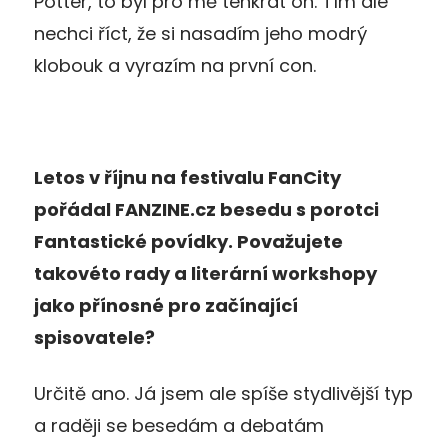
Potter, to byl pro mě tenkrát on. Tím ale
nechci říct, že si nasadím jeho modrý
klobouk a vyrazím na první con.
Letos v říjnu na festivalu FanCity
pořádal FANZINE.cz besedu s porotci
Fantastické povídky. Považujete
takovéto rady a literární workshopy
jako přínosné pro začínající
spisovatele?
Určitě ano. Já jsem ale spíše stydlivější typ
a raději se besedám a debatám