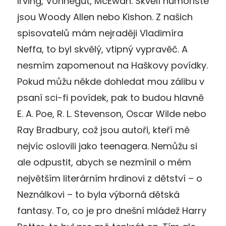
Irving, Vonnegut, McEwan. Skvělí humoristé
jsou Woody Allen nebo Kishon. Z našich
spisovatelů mám nejraději Vladimíra
Neffa, to byl skvělý, vtipný vypravěč. A
nesmím zapomenout na Haškovy povídky.
Pokud můžu někde dohledat mou zálibu v
psaní sci-fi povídek, pak to budou hlavně
E. A. Poe, R. L. Stevenson, Oscar Wilde nebo
Ray Bradbury, což jsou autoři, kteří mě
nejvíc oslovili jako teenagera. Nemůžu si
ale odpustit, abych se nezmínil o mém
největším literárním hrdinovi z dětství – o
Neználkovi – to byla výborná dětská
fantasy. To, co je pro dnešní mládež Harry