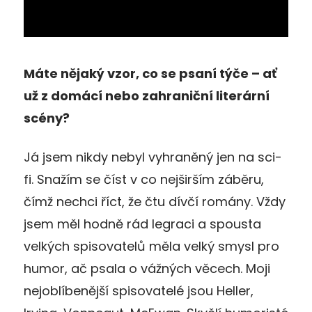
Máte nějaký vzor, co se psaní týče – ať
už z domácí nebo zahraniční literární
scény?
Já jsem nikdy nebyl vyhraněný jen na sci-
fi. Snažím se číst v co nejširším záběru,
čímž nechci říct, že čtu dívčí romány. Vždy
jsem měl hodně rád legraci a spousta
velkých spisovatelů měla velký smysl pro
humor, ač psala o vážných věcech. Moji
nejoblíbenější spisovatelé jsou Heller,