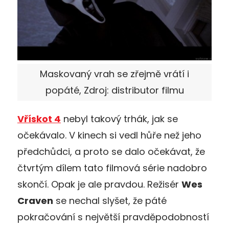
Maskovaný vrah se zřejmě vrátí i
popáté, Zdroj: distributor filmu
Vřískot 4
nebyl takový trhák, jak se
očekávalo. V kinech si vedl hůře než jeho
předchůdci, a proto se dalo očekávat, že
čtvrtým dílem tato filmová série nadobro
skončí. Opak je ale pravdou. Režisér
Wes
Craven
se nechal slyšet, že páté
pokračování s největší pravděpodobností