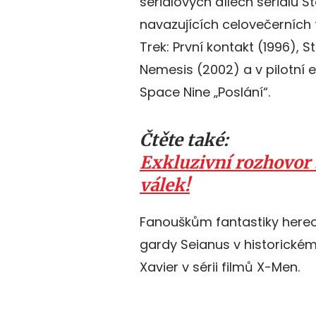
seriálových dílech seriálu S
navazujících celovečerních 
Trek: První kontakt (1996), S
Nemesis (2002) a v pilotní e
Space Nine „Poslání“.
Čtěte také:
Exkluzivní rozhovor
válek!
Fanouškům fantastiky herec u
gardy Seianus v historickém
Xavier v sérii filmů X-Men.