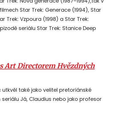
tar Trek: Nová generace (1987–1994),tak v
filmech Star Trek: Generace (1994), Star
tar Trek: Vzpoura (1998) a Star Trek:
pizodě seriálu Star Trek: Stanice Deep
 s Art Directorem Hvězdných
tkvěl také jako velitel pretoriánské
 seriálu Já, Claudius nebo jako profesor