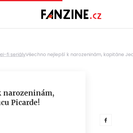
ci-fi seriály
Všechno nejlepší k narozeninám, kapitáne Je
k narozeninám,
cu Picarde!