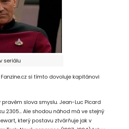
v seriálu
anzine.cz si tímto dovoluje kapitánovi
 v pravém slova smyslu. Jean-Luc Picard
roku 2305… Ale shodou náhod má ve stejný
tewart, který postavu ztvárňuje jak v