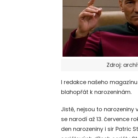
Zdroj: archí
I redakce našeho magazínu F
blahopřát k narozeninám.
Jistě, nejsou to narozeniny
se narodí až 13. července 
den narozeniny i sir Patric S