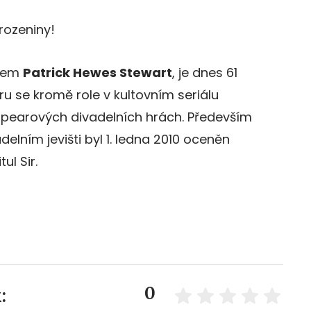
arozeniny!
énem
Patrick Hewes Stewart
, je dnes 61
ru se kromě role v kultovním seriálu
espearových divadelních hrách. Především
elním jevišti byl 1. ledna 2010 oceněn
ul Sir.
0
: