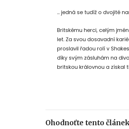
… jedná se tudíž o dvojité n
Britskému herci, celým jm
let. Za svou dosavadní karié
proslavil řadou rolí v Shak
díky svým zásluhám na divad
britskou královnou a získal tit
Ohodnoťte tento článek