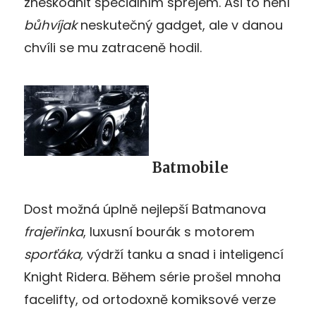
zneškodnit speciálním sprejem. Asi to není
bůhvíjak
neskutečný gadget, ale v danou
chvíli se mu zatraceně hodil.
Batmobile
Dost možná úplně nejlepší Batmanova
frajeřinka
, luxusní bourák s motorem
sporťáka,
výdrží tanku a snad i inteligencí
Knight Ridera. Během série prošel mnoha
facelifty, od ortodoxně komiksové verze