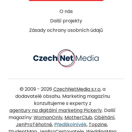
O nás
Další projekty
Zásady ochrany osobních údajů
© 2009 - 2026
CzechNetMedia s.r.o.
a
dodavatelé obsahu. Marketing magazínu
konzultujeme s experty z
agentury na digitální marketing Pickerly
. Další
magazíny:
WomanOnly
,
MotherClub
,
Oběhání
,
JenProTěhotné
,
Předškolnívěk
,
Topzine
,
StudentMag
,
JenProCestovatele
,
WeddingMag