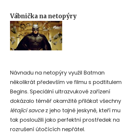
Vábnička na netopýry
Návnadu na netopýry využil Batman
několikrát především ve filmu s podtitulem
Begins. Speciální ultrazvukové zařízení
dokázalo téměř okamžitě přilákat všechny
létající savce
z jeho tajné jeskyně, kteří mu
tak posloužili jako perfektní prostředek na
rozrušení útočících nepřátel.