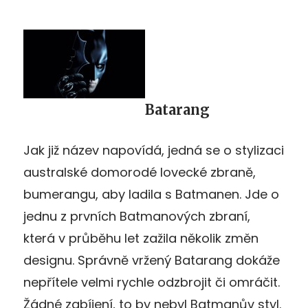
Batarang
Jak již název napovídá, jedná se o stylizaci
australské domorodé lovecké zbraně,
bumerangu, aby ladila s Batmanen. Jde o
jednu z prvních Batmanových zbraní,
která v průběhu let zažila několik změn
designu. Správně vržený Batarang dokáže
nepřítele velmi rychle odzbrojit či omráčit.
Žádné zabíjení, to by nebyl Batmanův styl.