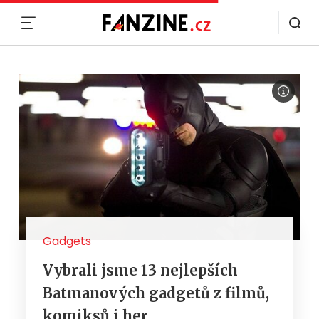
MENU
Gadgets
Vybrali jsme 13 nejlepších
Batmanových gadgetů z filmů,
komiksů i her