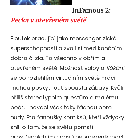
InFamous 2:
Pecka v otevřeném světě
Floutek pracující jako messenger získá
superschopnosti a zvolí si mezi konáním
dobra či zla. To všechno v obřím a
otevřeném světě. Možnost volby a
flákání
se po rozlehlém virtuálním světě hráči
mohou poskytnout spoustu zábavy. Kvůli
příliš stereotypním questům a malému
počtu inovací však taky řádnou porci
nudy. Pro fanoušky komiksů, kteří vždycky
snili o tom, že se světu pomstí
prostřednictvím nabytí neomezené moci,