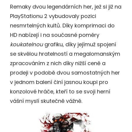
Remaky dvou legendárních her, jež si již na
PlayStationu 2 vybudovaly pozici
nesmrtelných kultů. Díky komprimaci do
HD nabízejí i na současné poměry
koukatelnou
grafiku, díky jejímuž spojení
se skvělou hratelností a megalomanským
zpracováním z nich díky nižší ceně a
prodeji v podobě dvou samostatných her
v jednom balení činí jasnou koupi pro
konzolové hráče, kteří to se svoji herní
vášní myslí skutečně vážně.