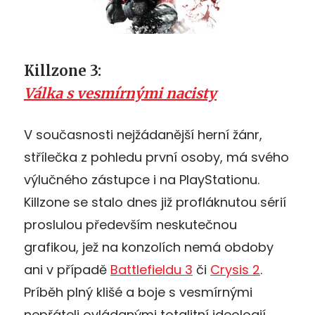
Killzone 3:
Válka s vesmírnými nacisty
V současnosti nejžádanější herní žánr,
střílečka z pohledu první osoby, má svého
výlučného zástupce i na PlayStationu.
Killzone se stalo dnes již profláknutou sérií
proslulou především neskutečnou
grafikou, jež na konzolích nemá obdoby
ani v případě
Battlefieldu 3
či
Crysis 2
.
Príběh plný klišé a boje s vesmírnými
nepřáteli ovládanými totalitní ideologií