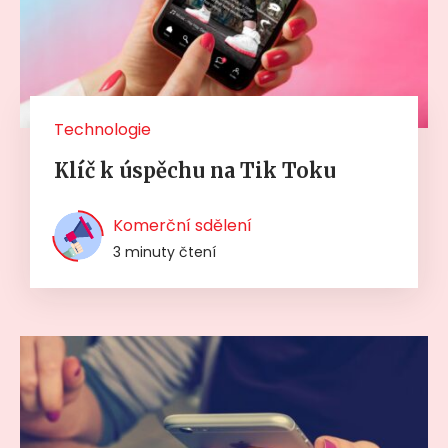
Technologie
Klíč k úspěchu na Tik Toku
Komerční sdělení
3 minuty čtení