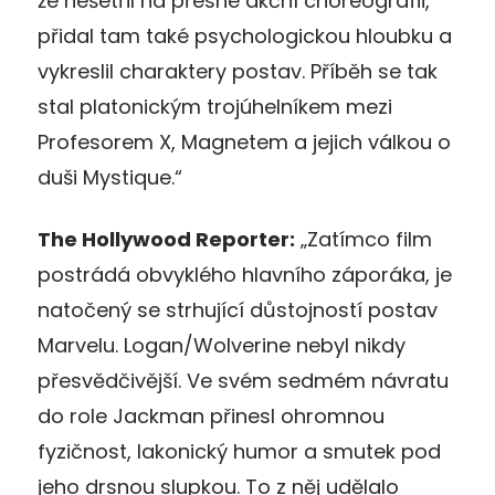
že nešetřil na přesné akční choreografii,
přidal tam také psychologickou hloubku a
vykreslil charaktery postav. Příběh se tak
stal platonickým trojúhelníkem mezi
Profesorem X, Magnetem a jejich válkou o
duši Mystique.“
The Hollywood Reporter:
„Zatímco film
postrádá obvyklého hlavního záporáka, je
natočený se strhující důstojností postav
Marvelu. Logan/Wolverine nebyl nikdy
přesvědčivější. Ve svém sedmém návratu
do role Jackman přinesl ohromnou
fyzičnost, lakonický humor a smutek pod
jeho drsnou slupkou. To z něj udělalo