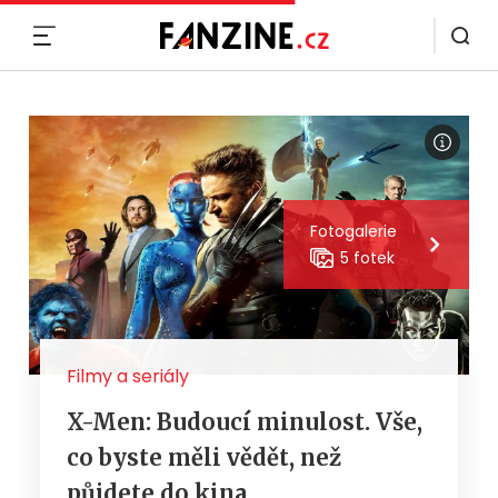
MENU
Fotogalerie
5 fotek
Filmy a seriály
X-Men: Budoucí minulost. Vše,
co byste měli vědět, než
půjdete do kina