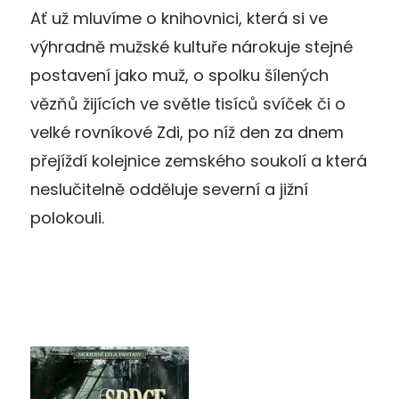
Ať už mluvíme o knihovnici, která si ve
výhradně mužské kultuře nárokuje stejné
postavení jako muž, o spolku šílených
vězňů žijících ve světle tisíců svíček či o
velké rovníkové Zdi, po níž den za dnem
přejíždí kolejnice zemského soukolí a která
neslučitelně odděluje severní a jižní
polokouli.