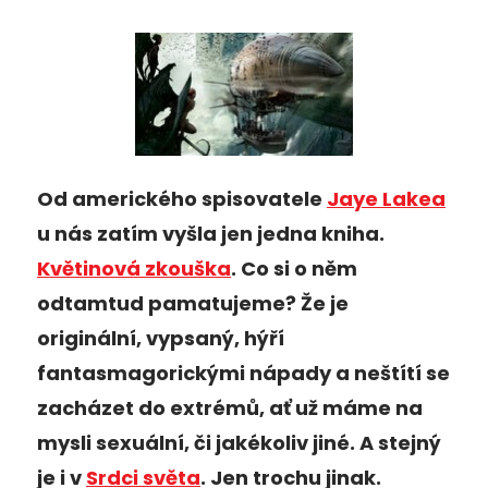
Od amerického spisovatele
Jaye Lakea
u nás zatím vyšla jen jedna kniha.
Květinová zkouška
. Co si o něm
odtamtud pamatujeme? Že je
originální, vypsaný, hýří
fantasmagorickými nápady a neštítí se
zacházet do extrémů, ať už máme na
mysli sexuální, či jakékoliv jiné. A stejný
je i v
Srdci světa
. Jen trochu jinak.