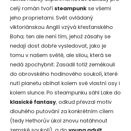
celý román tvoří
steampunk
se všemi
jeho proprietami. Svět ovládaný
viktoriánskou Anglií vzývá křesťanského
Boha; ten ale není tím, jehož zásahy se
nedají dost dobře vysledovat, jako je
tomu v našem světě, ale silou, která se
nedá zpochybnit. Zasadil totiž zeměkouli
do obrovského hodinového soukolí, které
nutí planetu obíhat kolem své vlastní osy i
kolem slunce. Po steampunku sáhl Lake do
klasické fantasy
, odkud převzal motiv
dlouhého putování za konkrétním cílem
(tedy Hethorův úkol znovu natáhnout
zemské soukolí), a do
young adult