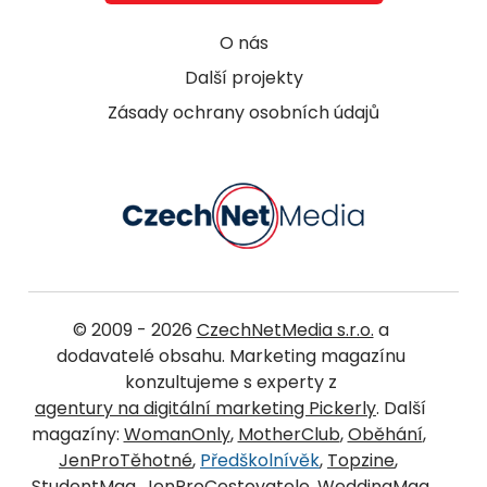
O nás
Další projekty
Zásady ochrany osobních údajů
© 2009 - 2026
CzechNetMedia s.r.o.
a
dodavatelé obsahu. Marketing magazínu
konzultujeme s experty z
agentury na digitální marketing Pickerly
. Další
magazíny:
WomanOnly
,
MotherClub
,
Oběhání
,
JenProTěhotné
,
Předškolnívěk
,
Topzine
,
StudentMag
,
JenProCestovatele
,
WeddingMag