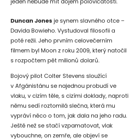
jeden nebude mít dojem polovičatosti.
Duncan Jones
je synem slavného otce –
Davida Bowieho. Vystudoval filosofii a
poté režii. Jeho prvním celovečerním
filmem byl Moon z roku 2009, který natočil
s rozpočtem pět milionů dolarů.
Bojový pilot Colter Stevens sloužící
v Afgánistánu se najednou probudí ve
vlaku, v cizím těle, s cizími doklady, naproti
němu sedí roztomilá slečna, která mu
vypráví něco o tom, jak dala na jeho radu.
Ještě než se stačí vzpamatovat, vlak
vybouchne, on zemře, ale objeví se