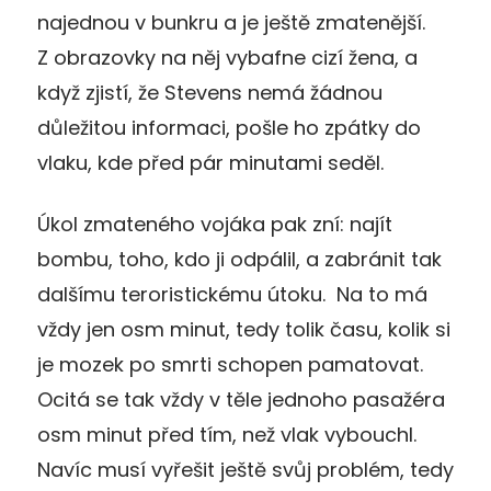
najednou v bunkru a je ještě zmatenější.
Z obrazovky na něj vybafne cizí žena, a
když zjistí, že Stevens nemá žádnou
důležitou informaci, pošle ho zpátky do
vlaku, kde před pár minutami seděl.
Úkol zmateného vojáka pak zní: najít
bombu, toho, kdo ji odpálil, a zabránit tak
dalšímu teroristickému útoku. Na to má
vždy jen osm minut, tedy tolik času, kolik si
je mozek po smrti schopen pamatovat.
Ocitá se tak vždy v těle jednoho pasažéra
osm minut před tím, než vlak vybouchl.
Navíc musí vyřešit ještě svůj problém, tedy