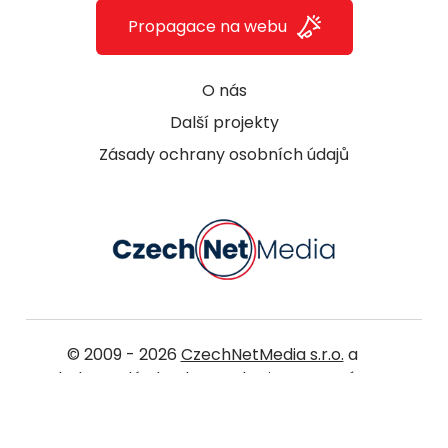
Propagace na webu
O nás
Další projekty
Zásady ochrany osobních údajů
© 2009 - 2026
CzechNetMedia s.r.o.
a
dodavatelé obsahu. Marketing magazínu
konzultujeme s experty z
agentury na digitální marketing Pickerly
. Další