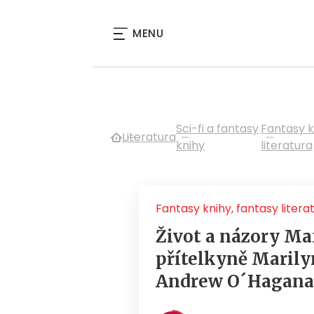
MENU
Sci-fi a fantasy
Fantasy k
Literatura
knihy
literatura
Fantasy knihy, fantasy litera
Život a názory Maf
přítelkyně Maril
Andrew O´Hagana