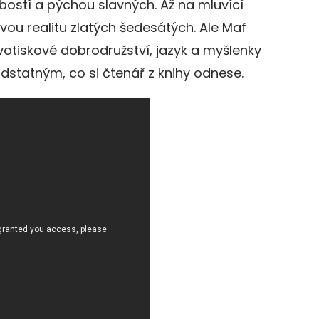
ostí a pýchou slavných. Až na mluvící
vou realitu zlatých šedesátých. Ale Maf
otiskové dobrodružství, jazyk a myšlenky
odstatným, co si čtenář z knihy odnese.