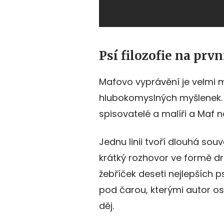
Psí filozofie na prv
Mafovo vyprávění je velmi m
hlubokomyslných myšlenek. C
spisovatelé a malíři a Maf n
Jednu linii tvoří dlouhá sou
krátký rozhovor ve formě d
žebříček deseti nejlepších 
pod čarou, kterými autor o
děj.