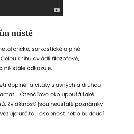
ním místě
etaforické, sarkastické a plné
elou knihu ovládli filozofové,
a ně stále odkazuje.
větí doplněná citáty slavných a druhou
ramatu. Čtenářovo oko upoutá také
psů. Zvláštností jsou neustálé poznámky
světluje určitou osobnost nebo budoucí