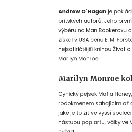
Andrew O´Hagan
je poklád
britských autorů. Jeho prvn
výběru na Man Bookerovu c
získal v USA cenu E. M. Forst
nejsatiričtější knihou Život 
Marilyn Monroe.
Marilyn Monroe ko
Cynický pejsek Mafia Honey,
rodokmenem sahajícím až do
jaké je to žít ve vyšší spole
nástupu pop artu, války ve
hvězd.