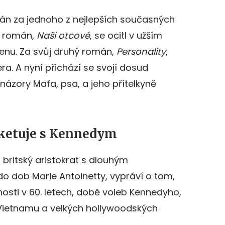
án za jednoho z nejlepších současných
í román,
Naši otcové
, se ocitl v užším
enu. Za svůj druhý román,
Personality
,
era. A nyní přichází se svojí dosud
a názory Mafa, psa, a jeho přítelkyně
ketuje s Kennedym
 britský aristokrat s dlouhým
 dob Marie Antoinetty, vypráví o tom,
čnosti v 60. letech, době voleb Kennedyho,
 Vietnamu a velkých hollywoodských