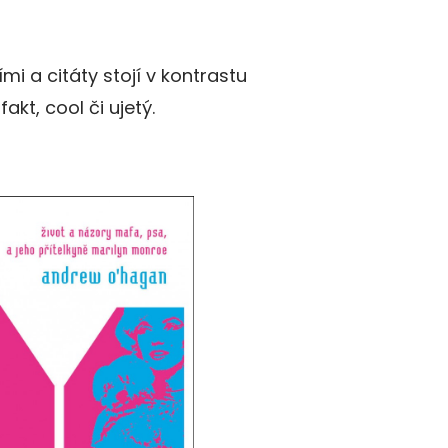
i a citáty stojí v kontrastu
kt, cool či ujetý.