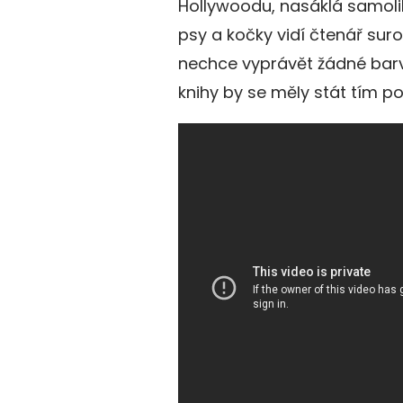
Hollywoodu, nasáklá samolib
psy a kočky vidí čtenář suro
nechce vyprávět žádné barv
knihy by se měly stát tím p