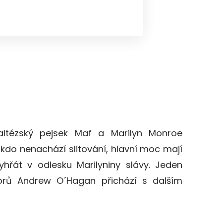
altézský pejsek Maf a Marilyn Monroe
nikdo nenachází slitování, hlavní moc mají
yhřát v odlesku Marilyniny slávy. Jeden
torů Andrew O´Hagan přichází s dalším