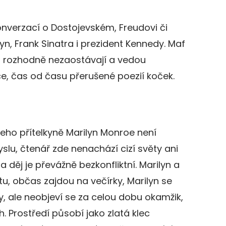
nverzací o Dostojevském, Freudovi či
yn, Frank Sinatra i prezident Kennedy. Maf
mi rozhodně nezaostávají a vedou
ce, čas od času přerušené poezií koček.
jeho přítelkyně Marilyn Monroe není
lu, čtenář zde nenachází cizí světy ani
a děj je převážně bezkonfliktní. Marilyn a
ytu, občas zajdou na večírky, Marilyn se
y, ale neobjeví se za celou dobu okamžik,
h. Prostředí působí jako zlatá klec