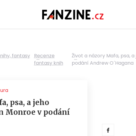
nihy, fantasy
Recenze
Život a názory Mafa, psa, a
fantasy knih
podání Andrew O´Hagana
tura
a, psa, a jeho
yn Monroe v podání