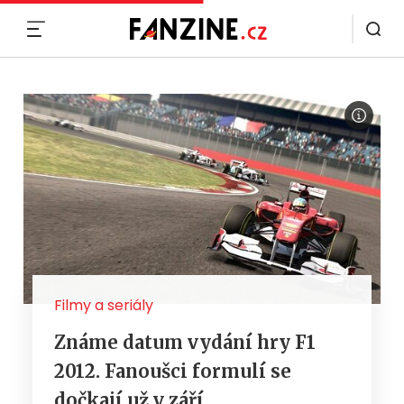
MENU
Filmy a seriály
Známe datum vydání hry F1
2012. Fanoušci formulí se
dočkají už v září