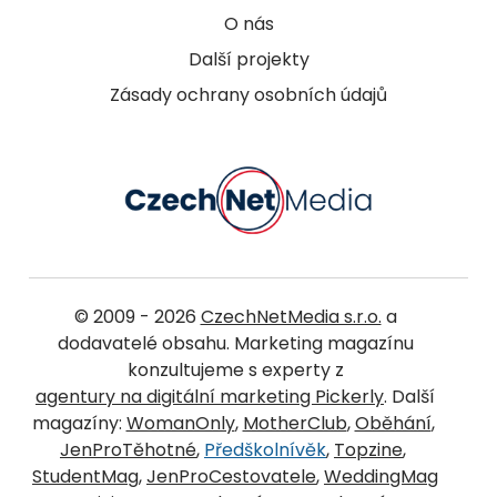
O nás
Další projekty
Zásady ochrany osobních údajů
© 2009 - 2026
CzechNetMedia s.r.o.
a
dodavatelé obsahu. Marketing magazínu
konzultujeme s experty z
agentury na digitální marketing Pickerly
. Další
magazíny:
WomanOnly
,
MotherClub
,
Oběhání
,
JenProTěhotné
,
Předškolnívěk
,
Topzine
,
StudentMag
,
JenProCestovatele
,
WeddingMag